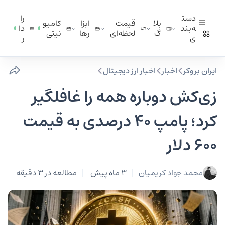
دست
را
بلا
قیمت
ابزا
کامیو
ه‌بند
دا
گ
لحظه‌ای
ر‌ها
نیتی
ی
ر
ایران بروکر
اخبار
اخبار ارز دیجیتال
زی‌کش دوباره همه را غافلگیر
کرد؛ پامپ ۴۰ درصدی به قیمت
۶۰۰ دلار
محمد جواد کریمیان
3 ماه پیش
مطالعه در 3 دقیقه