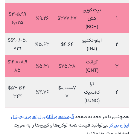
بیت کوین
$305,99
1
کش
$377.27
%9.26
4,025
(BCH)
اینوجکتیو
$$90,105,
%5.63
$4.64
2
731
(INJ)
کوانت
$14,808,9
%5.31
$75.38
3
85
(QNT)
ترا
$53,164,
$0.00007
4
کلاسیک
%4.76
344
7
(LUNC)
همچنین با مراجعه به صفحه
قیمت‌های آنلاین ارزهای دیجیتال
ایران بروکر
می‌توانید قیمت همه توکن‌ها و کوین‌ها را به صورت
لحظه‌ای مشاهده کنید.