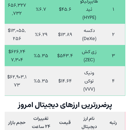
هایپرلیکو
656,327
1
ئید
$45.6
%6.7
,732
(HYPE)
دکسه
$13,055,
%6.29
$13.89
2
256
(DeXe)
زی کش
$626,24
%5.35
$543.4
3
7,304
(ZEC)
ونیک
$62,903,1
4
توکن
$14.64
%5.35
73
(VVV)
پرضررترین ارزهای دیجیتال امروز
نام ارز
تغییرات
رتبه
قیمت
حجم بازار
دیجیتال
24 ساعت