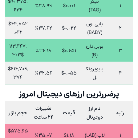
تیگر
$90,375,
%38.99
$0.001
1
634
(TAG)
بابی لون
$63,852
%37.62
$0.022
2
,042
(BABY)
بویل دان
113,447,
%34.18
$0.451
3
303$
(B)
بایوپروتک
$616,709,
%32.56
$0.055
4
ل
374
پرضررترین ارزهای دیجیتال امروز
نام ارز
تغییرات
رتبه
قیمت
حجم بازار
دیجیتال
24 ساعت
$575,65
1
لاب (LAB)
$1.18
%35.07