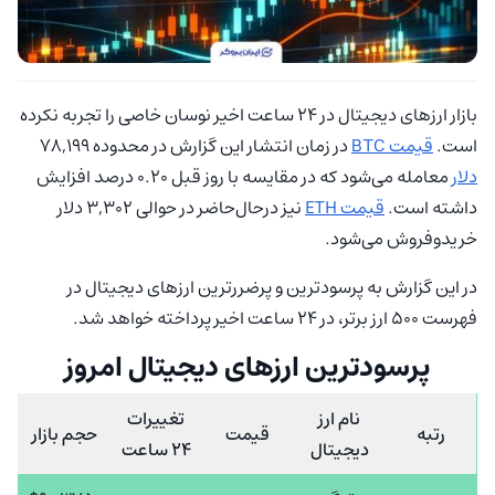
بازار ارزهای دیجیتال در 24 ساعت اخیر نوسان خاصی را تجربه نکرده
است.
قیمت BTC
در زمان انتشار این گزارش در محدوده 78,199
دلار
معامله می‌شود که در مقایسه با روز قبل 0.20 درصد افزایش
داشته است.
قیمت ETH
نیز درحال‌حاضر در حوالی 3,302 دلار
خریدوفروش می‌شود.
در این گزارش به ‏پرسودترین و پرضررترین ارزهای دیجیتال در
فهرست 500 ارز برتر، در 24 ساعت اخیر پرداخته خواهد شد.
پرسودترین ارزهای دیجیتال امروز
نام ارز
تغییرات
رتبه
قیمت
حجم بازار
دیجیتال
24 ساعت