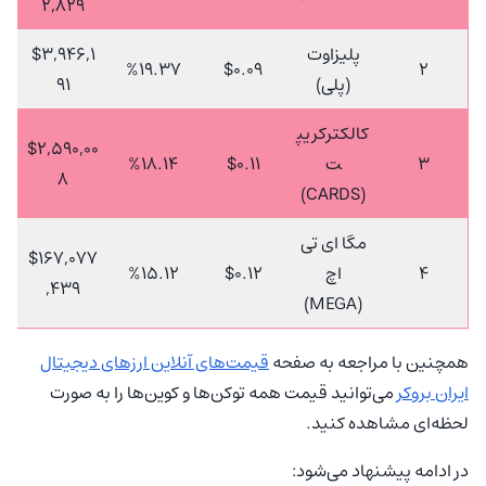
2,829
پلیزاوت
$3,946,1
%19.37
$0.09
2
(پلی)
91
کالکترکریپ
$2,590,00
3
ت
$0.11
%18.14
8
(CARDS)
مگا ای تی
$167,077
4
اچ
$0.12
%15.12
,439
(MEGA)
همچنین با مراجعه به صفحه
قیمت‌های آنلاین ارزهای دیجیتال
ایران بروکر
می‌توانید قیمت همه توکن‌ها و کوین‌ها را به صورت
لحظه‌ای مشاهده کنید.
در ادامه پیشنهاد می‌شود: