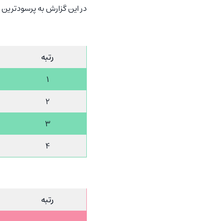
در این گزارش به ‏پرسودترین و پرضررترین ارزهای 
رتبه
1
2
3
4
رتبه