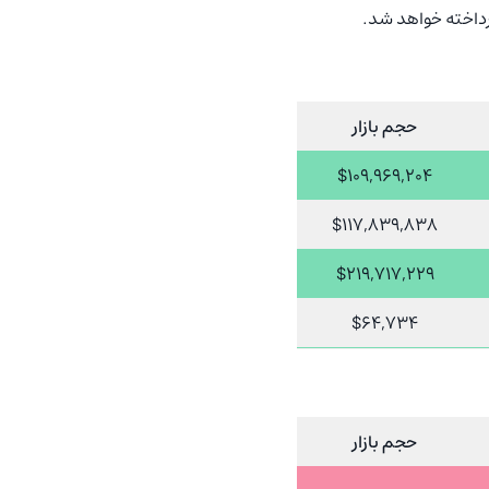
حجم بازار
$109,969,204
$117,839,838
$219,717,229
$64,734
حجم بازار