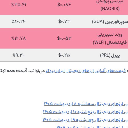
نیریس پروتکل
%35.41
$0.086
(NAORIS)
سوپرفورچین (GUA)
$0.73
%16.24
ورلد لیبیریتی
%12.78
$0.053
فایننشنال (WLFI)
پیرل (PRL)
$0.25
%9.30
ه
قیمت‌های آنلاین ارزهای دیجیتال ایران بروکر
می‌توانید قیمت همه توکن‌
های دیجیتال سه‌شنبه 8 اردیبهشت 1405
ای دیجیتال پنج‌شنبه 10 اردیبهشت 1405
های دیجیتال چهارشنبه 9 اردیبهشت 1405
رزهای دیجیتال پنج شنبه 11 دی 1404