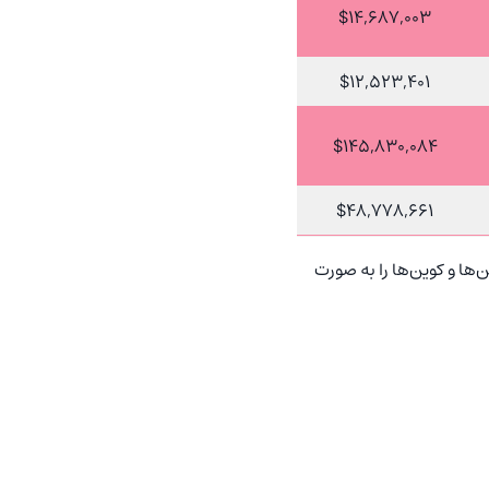
$14,687,003
$12,523,401
$145,830,084
$48,778,661
ها و کوین‌ها را به صورت