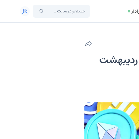
ادار
ودترین و پرضررترین ارزهای دیجیتال شنبه 12 اردیبهشت