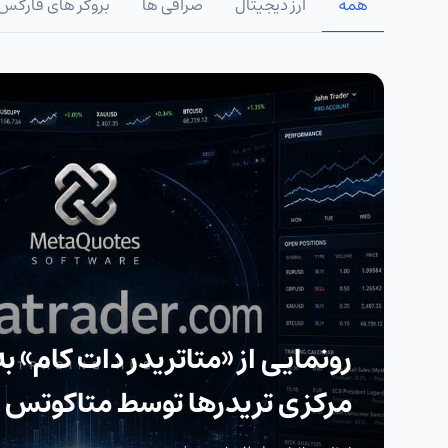
همه
ارز دیجیتال
صرافی ها
بروکر های فارکس
رونمایی از «متاتریدر دات کام» 
مرکزی تریدرها توسط متاکوتس