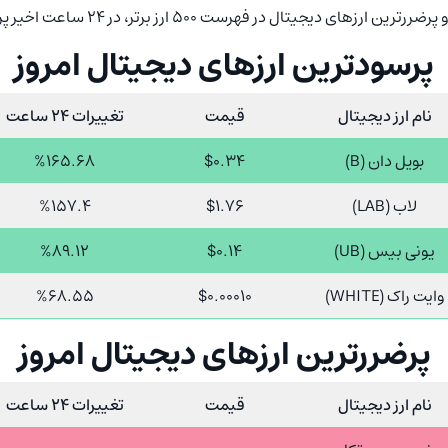
دیجیتال در فهرست 500 ارز برتر، در 24 ساعت اخیر پرداخته خواهد شد.
پرسودترین ارزهای دیجیتال امروز
نام ارز دیجیتال
قیمت
تغییرات 24 ساعت
بویل دان (B)
$0.34
%165.68
لاب (LAB)
$1.76
%157.4
یونی بیس (UB)
$0.14
%89.12
وایت راک (WHITE)
$0.00010
%68.55
پرضررترین ارزهای دیجیتال امروز
نام ارز دیجیتال
قیمت
تغییرات 24 ساعت