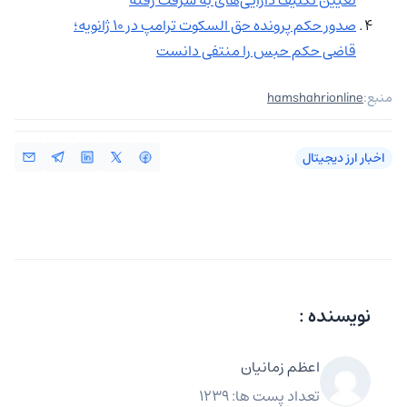
صدور حکم پرونده حق السکوت ترامپ در ۱۰ ژانویه؛
قاضی حکم حبس را منتفی دانست
منبع:
hamshahrionline
اخبار ارز دیجیتال
نویسنده :
اعظم زمانیان
تعداد پست ها: 1239