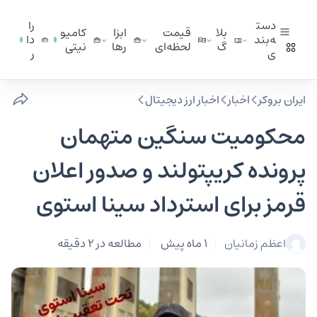
دست
را
بلا
قیمت
ابزا
کامیو
ه‌بند
دا
گ
لحظه‌ای
ر‌ها
نیتی
ی
ر
ایران بروکر
اخبار
اخبار ارز دیجیتال
محکومیت سنگین متهمان
پرونده کریپتولند و صدور اعلان
قرمز برای استرداد سینا استوی
اعظم زمانیان
1 ماه پیش
مطالعه در 2 دقیقه