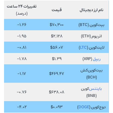
تغییرات 24 ساعت
نام ارز دیجیتال
قیمت
(درصد)
بیت‌کوین (BTC)
$70,300
1.26-
اتریوم (ETH)
$2,128
1.95-
لایت‌کوین (
LTC
)
$56.07
0.81-
ریپل
(XRP)
$1.39
1.78-
بیت‌کوین‌کش
1.17-
$469.47
(BCH)
بایننس
‌کوین
0.76-
$638.08
(BNB)
دوج‌کوین (
DOGE
)
$0.093
4.02-