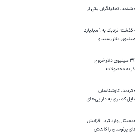
 مواجه شدند. تحلیلگران یکی از
طبق داده‌های منتشرشده توسط سوسو ولیو، صندوق‌های ETF اسپات بیت کوین در آمریکا طی هفته گذشته نزدیک به ۱ میلیارد
خروج سرمایه ثبت کردند. تنها در روز ۱۵ مه، مجموع خروج سرمایه از این صندوق‌ها به حدود ۲۹۰ میلیون دلار رسید و
در این میان، صندوق آی‌بیت (IBIT) متعلق به بلک‌راک بیشترین فشار فروش را تجربه کرد و بیش از ۳۱۷ میلیون دلار خروج
 سرمایه متوالی رخ داد که طی آن حدود ۳,۴ میلیارد دلار به محصولات
لار خروج سرمایه را ثبت کردند. کارشناسان
ایل کمتری به دارایی‌های
ر بیشتری بر بازار ارز دیجیتال وارد کرد. افزایش
های پرنوسان را کاهش