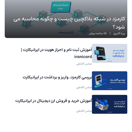
کارمزد در شبکه بلاکچین چیست و چگونه محاسبه می
شود؟
پریا اکبری
|
15 ساعت پیش
آموزش ثبت نام و احراز هویت در ایرانیکارت |
iranicard
عباس کاشفی
بررسی کارمزد، واریز و برداشت در ایرانیکارت
عباس کاشفی
آموزش خرید و فروش ارز دیجیتال در ایرانیکارت
عباس کاشفی