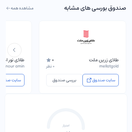
صندوق بورسی های مشابه
مشاهده همه
طلای زرین ملت
0
طلای نور امی
mellatgold
0 نظر
ala nour amin
سایت صندوق
بررسی صندوق
سایت صندوق
امتیاز