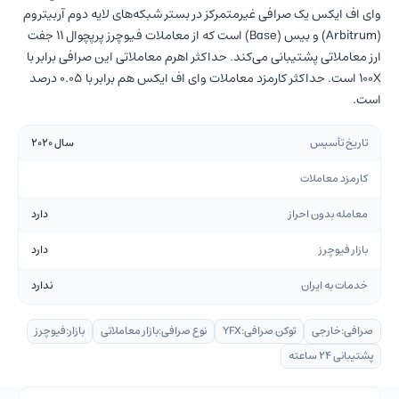
وای اف ایکس یک صرافی غیرمتمرکز در بستر شبکه‌های لایه دوم آربیتروم
(Arbitrum) و بیس (Base) است که از معاملات فیوچرز پرپچوال 11 جفت
ارز معاملاتی پشتیبانی می‌کند. حداکثر اهرم معاملاتی این صرافی برابر با
100X است. حداکثر کارمزد معاملات وای اف ایکس هم برابر با 0.05 درصد
است.
تاریخ تأسیس
سال 2020
کارمزد معاملات
معامله بدون احراز
دارد
بازار فیوچرز
دارد
خدمات به ایران
ندارد
صرافی:
خارجی
توکن صرافی:
YFX
نوع صرافی:
بازار معاملاتی
بازار:
فیوچرز
پشتیبانی ۲۴ ساعته