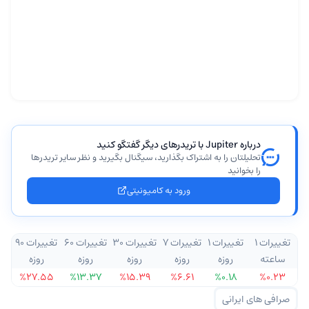
درباره Jupiter با تریدرهای دیگر گفتگو کنید
تحلیلتان را به اشتراک بگذارید، سیگنال بگیرید و نظر سایر تریدرها
را بخوانید
ورود به کامیونیتی
تغییرات ۱
تغییرات ۱
تغییرات ۷
تغییرات ۳۰
تغییرات ۶۰
تغییرات ۹۰
ساعته
روزه
روزه
روزه
روزه
روزه
%۲۷.۵۵
%۱۳.۳۷
%۱۵.۳۹
%۶.۶۱
%۰.۱۸
%۰.۲۳
صرافی های ایرانی