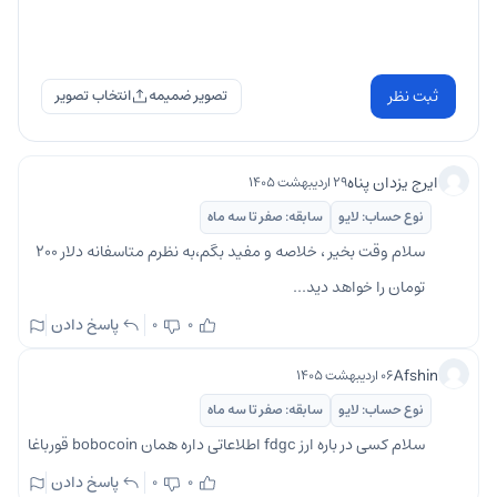
ثبت نظر
تصویر ضمیمه
ایرج یزدان پناه
۲۹ اردیبهشت ۱۴۰۵
نوع حساب: لایو
سابقه: صفر تا سه ماه
سلام وقت بخیر ، خلاصه و مفید بگم،به نظرم متاسفانه دلار ۲۰۰
تومان را خواهد دید...
پاسخ دادن
0
0
Afshin
۰۶ اردیبهشت ۱۴۰۵
نوع حساب: لایو
سابقه: صفر تا سه ماه
سلام کسی در باره ارز fdgc اطلاعاتی داره همان bobocoin قورباغا
پاسخ دادن
0
0