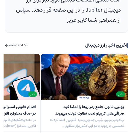
است تمامی اطلاعات قیمتی مورد نیاز برای ارز
دیجیتال Jupiter را در این صفحه قرار دهد. سپاس
از همراهی شما کاربر عزیز
آخرین اخبار ارز دیجیتال
مشاهده
همه
خبر
خبر
پوتین قانون جامع رمزارزها را امضا کرد؛
اقدام قانونی استرالیا ع
صرافی‌های کریپتو تحت نظارت دولت می‌روند
در حذف محتوای افراط
ولادیمیر پوتین، رئیس‌جمهور روسیه، قانونی را امضا کرد که
در ادامه‌ی فشارهای قانونی به
نخستین چارچوب جامع این کشور برای تنظیم…
آنلاین استرالیا (eSafety Commissioner) با طرح دعوای…