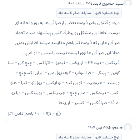
سید حسین تابنده
۲۵ اسفند ۱۴۰۴
نوع حساب: لایو
سابقه: صفر تا سه ماه
درود وقتتون بخیر قیمت بعضی از صرافی ها به روز و لحظه ای
نیست لطفا این مشکل رو برطرف کنین پیشنهاد میدم تعداد
صرافی هایی که قیمت تتر باهم مقایسه میشه افزایش بدین
مثلا این صرافی ها توی لیست نیست راستین - او ام پی
فینکس - بیت ۲۴ - ارزپلاس - تبدیل - اتراکس - چنج کن - آسا
کوین - پینگی - فرا سواپ - کیف پول من - ایران اکسچنج -
ورسلند - هیتوبیت - کوین کده - تو ایکس - پول نو - تترا - هلو
اکس - بیتمکس - ملی چنج - جیبیتکس - یوبیتکس - دبلیو
ام فا - صرافکس - اکسیر - ارزینجا
پاسخ دادن
0
0
Meysam
۰۲ آبان ۱۴۰۴
نوع حساب: لایو
سابقه: صفر تا سه ماه