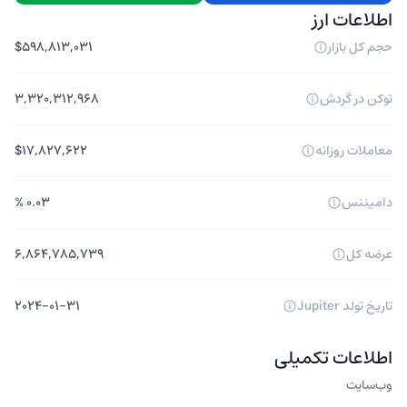
اطلاعات ارز
حجم کل بازار
$۵۹۸,۸۱۳,۰۳۱
توکن در گردش
۳,۳۲۰,۳۱۲,۹۶۸
معاملات روزانه
$۱۷,۸۲۷,۶۲۲
دامیننس
۰.۰۳ %
عرضه کل
۶,۸۶۴,۷۸۵,۷۳۹
تاریخ تولد Jupiter
۲۰۲۴-۰۱-۳۱
اطلاعات
تکمیلی
وب‌سایت