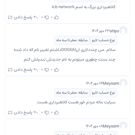
کلاهبرداری بزرگ به اسم icb network
پاسخ دادن
0
0
atips
۲۳ مهر ۱۴۰۴
نوع حساب: لایو
سابقه: صفر تا سه ماه
سلام .من چنددلاری ارزDOGEAIداشتم تغییر نام که داد شده
چند سنت چطوری میتونم به نام جدیدش تبدیلش کنم
پاسخ دادن
0
0
Meysam
۱۴ مهر ۱۴۰۴
نوع حساب: لایو
سابقه: صفر تا سه ماه
سیایت ماله مردم خور هست کلاهبرداری هست
پاسخ دادن
0
0
Meysam
۰۸ مهر ۱۴۰۴