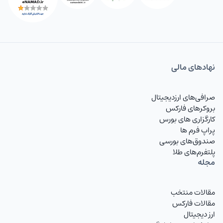
معاملات
در غیاب
معامله‌گران
نیویورک
افت کند.
نهاد‌های مالی
اما اثرات
فاندامنتال
صرافی‌های ارزدیجیتال
آمارهای
بروکرهای فارکس
کارگزاری های بورس
پیشین
پراپ فرم ها
همچنان
صندوق‌های بورسی
وزنه …
پلتفرم‌های طلا
مجله
مقالات منتخب
مقالات فارکس
ارز دیجیتال