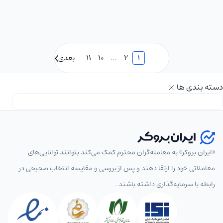
می‌کند
دوباره
زنده نگه
که
قدرت
داشته
بازارهای
خود را به
است.
مالی
رخ کشید
د…
1
2
…
10
11
بعدی
ایالات
و در
متحده
محدوده
دسته بندی ها
به
مرز روانی
مناسبت
عدد ۹۹
روز یادبود
تثبیت
(Memorial
شد. این
Day)
بازگشت
«ایران بروکر» به معامله‌گران محترم کمک می‌کند بتوانند توانایی‌های
تعطیل
قدرتمند
معاملاتی خود را ارتقا دهند و پس از بررسی و مقایسه انتخاب‌ صحیحی در
هستند
دلار، یک
رابطه با سرمایه‌گذاری داشته باشند .
و انتظار
پیغام
می‌رود
کا…
حجم