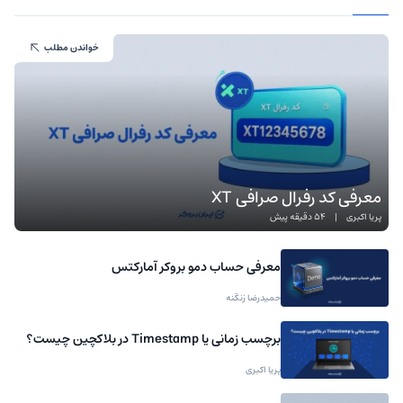
خواندن مطلب
معرفی کد رفرال صرافی XT
پریا اکبری
|
54 دقیقه پیش
معرفی حساب دمو بروکر آمارکتس
حمیدرضا زنگنه
برچسب زمانی یا Timestamp در بلاکچین چیست؟
پریا اکبری