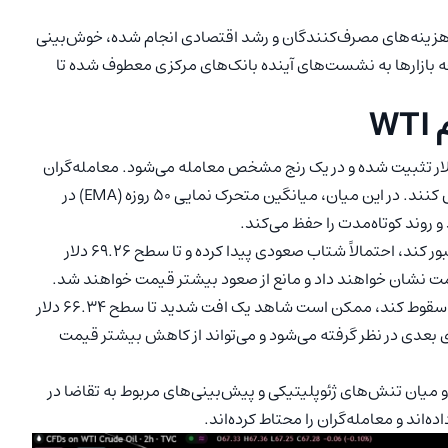
زینه‌های مصرف‌کنندگان و رشد اقتصادی انجام شده، خوش‌بینی
ه بازارها به نشست‌های آینده بانک‌های مرکزی معطوف شده تا
W
 نفت خام WTI (USOIL) در حال حاضر در سطح 67.28 دلار تثبیت شده و در یک رنج مشخص معامله می‌شود. معامله‌گران
در انتظار یک حرکت قاطع هستند تا جهت بعدی بازار را مشخص کنند. در این میان، میانگین متحرک نمایی 50 روزه (EMA) در
در صورتی که قیمت نفت خام WTI بتواند از سطح 68.06 دلار عبور کند، احتمالاً شتاب صعودی پیدا کرده و تا سطح 69.26 دلار
مت نشان خواهند داد و مانع از صعود بیشتر قیمت خواهند شد.
از سوی دیگر، اگر قیمت نفت خام WTI به زیر سطح 67.07 دلار سقوط کند، ممکن است شاهد یک افت شدید تا سطح 66.34 دلار
 به عنوان حمایت کلیدی بعدی در نظر گرفته می‌شود و می‌تواند از کاهش بیشتر قیمت
یت انتظاری قرار دارد و میان تنش‌های ژئوپلیتیکی و پیش‌بینی‌های مربوط به تقاضا در
‌اند و معامله‌گران را محتاط کرده‌اند.