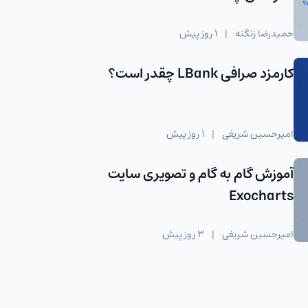
حمیدرضا زنگنه
|
1 روز پیش
کارمزد صرافی LBank چقدر است؟
امیرحسین شریفی
|
1 روز پیش
آموزش گام به گام و تصویری سایت
Exocharts
امیرحسین شریفی
|
3 روز پیش