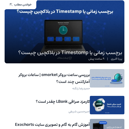
خواندن مطلب
برچسب زمانی یا Timestamp در بلاکچین چیست؟
پریا اکبری
|
9 ساعت پیش
برررسی ساعت بروکر amarket | ساعات بروکر
آمارکتس چند است؟
حمیدرضا زنگنه
کارمزد صرافی LBank چقدر است؟
امیرحسین شریفی
آموزش گام به گام و تصویری سایت Exocharts