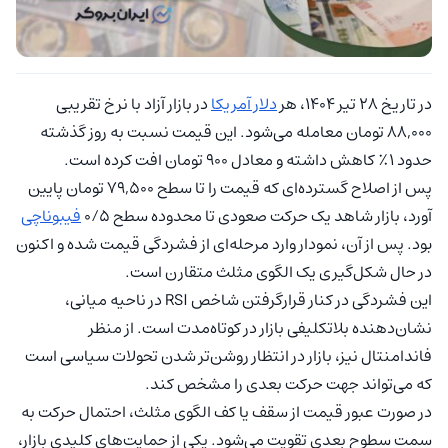
در تاریخ ۲۸ تیر ۱۴۰۴، هر
دلار آمریکا
در بازار آزاد با نرخ تقریبی
۸۸,۰۰۰ تومان معامله می‌شود. این قیمت نسبت به روز گذشته
حدود ۱٪ کاهش داشته و معادل ۹۰۰ تومان افت کرده است.
پس از اصلاح گسترده‌ای که قیمت را تا سطح ۷۹,۵۰۰ تومان پایین
آورد، بازار شاهد یک حرکت صعودی تا محدوده سطح ۰/۵
فیبوناچی
بود. پس از آن، نمودار وارد مرحله‌ای از فشردگی قیمت شده و اکنون
در حال شکل‌گیری یک الگوی مثلث متقارن است.
این فشردگی در کنار قرارگرفتن شاخص RSI در ناحیه میانی،
نشان‌دهنده بلاتکلیفی بازار در کوتاه‌مدت است. از منظر
فاندامنتال نیز، بازار در انتظار روشن‌تر شدن تحولات سیاسی است
که می‌تواند جهت حرکت بعدی را مشخص کند.
در صورت عبور قیمت از سقف یا کف الگوی مثلث، احتمال حرکت به
سمت سطوح بعدی تقویت می‌شود. یکی از حمایت‌های کلیدی بازار،