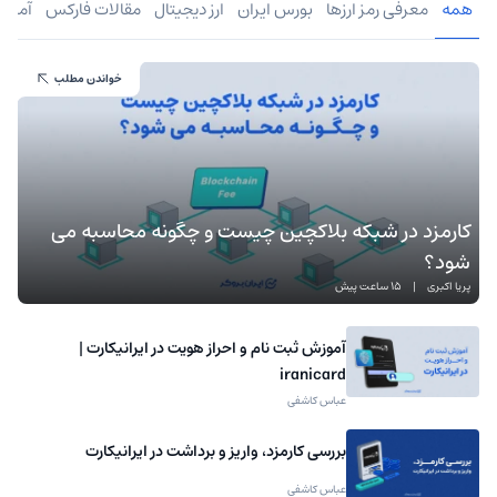
همه
معرفی رمز ارزها
بورس ایران
ارز دیجیتال
مقالات فارکس
آموز
خواندن مطلب
کارمزد در شبکه بلاکچین چیست و چگونه محاسبه می
شود؟
پریا اکبری
|
15 ساعت پیش
آموزش ثبت نام و احراز هویت در ایرانیکارت |
iranicard
عباس کاشفی
بررسی کارمزد، واریز و برداشت در ایرانیکارت
عباس کاشفی