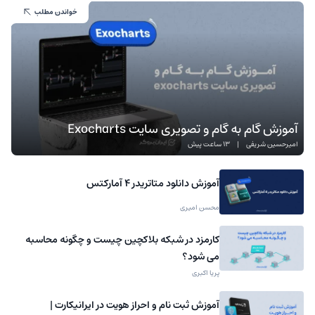
خواندن مطلب
آموزش گام به گام و تصویری سایت Exocharts
امیرحسین شریفی
|
13 ساعت پیش
آموزش دانلود متاتریدر 4 آمارکتس
محسن امیری
کارمزد در شبکه بلاکچین چیست و چگونه محاسبه
می شود؟
پریا اکبری
آموزش ثبت نام و احراز هویت در ایرانیکارت |