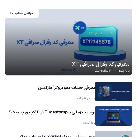
خواندن مطلب
معرفی کد رفرال صرافی XT
پریا اکبری
|
4 ساعت پیش
معرفی حساب دمو بروکر آمارکتس
حمیدرضا زنگنه
برچسب زمانی یا Timestamp در بلاکچین چیست؟
پریا اکبری
برررسی ساعت بروکر amarket | ساعات بروکر