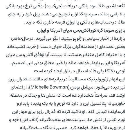
نگه‌داشتن طلا سود بانکی دریافت نمی‌کنید)، وقتی نرخ بهره بانکی
بالا باقی بماند، سرمایه‌گذاران ترجیح می‌دهند پول خود را به جای
طلا، در حساب‌های بانکی یا اوراق قرضه دلاری نگه دارند.
بازوی سوم؛ گره کور آتش‌بس میان آمریکا و ایران
بازارها از اخبار سیاسی و ژئوپولیتیک الگو می‌گیرند. در‌حال‌حاضر،
بخش عمده‌ای از معامله‌گران بزرگ جهان دست از خرید کشیده‌اند
و با احتیاط کامل منتظر هستند تا ببینند آیا توافق آتش‌بس میان
آمریکا و ایران پایدار خواهد ماند یا خیر. معلق بودن این تصمیم،
نوعی بلاتکلیفی فاندامنتال در بازار ایجاد کرده است.
این ابهام ژئوپولیتیک مستقیماً در بیانیه‌های مقامات فدرال رزرو
نیز دیده می‌شود. میشل بومن (Michelle Bowman)، از اعضای
ارشد فد، صراحتاً هشدار داده است که تنش‌ها و جنگ در منطقه
خاورمیانه پتانسیل این را دارد که تورم را به یک پدیده پایدار و
فرساینده تبدیل کند. او تاکید کرده که فدرال رزرو برای مهار این
تورم ناشی از تنش‌ها، سیاست‌های سخت‌گیرانه (انقباضی) خود و
نرخ بهره بالا را حفظ خواهد کرد. همین دیدگاه سخت‌گیرانه