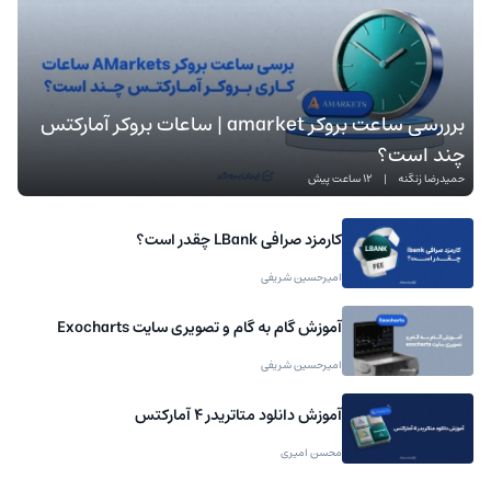
برررسی ساعت بروکر amarket | ساعات بروکر آمارکتس
چند است؟
حمیدرضا زنگنه
|
12 ساعت پیش
کارمزد صرافی LBank چقدر است؟
امیرحسین شریفی
آموزش گام به گام و تصویری سایت Exocharts
امیرحسین شریفی
آموزش دانلود متاتریدر 4 آمارکتس
محسن امیری