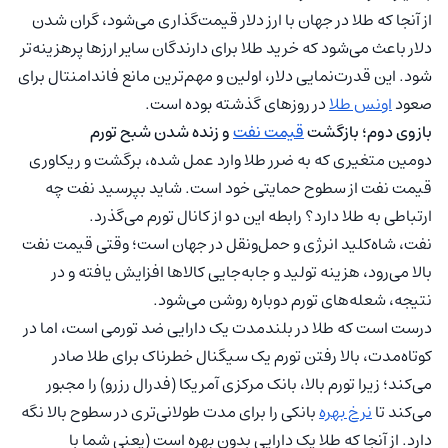
از آنجا که طلا در جهان با ارز دلار قیمت‌گذاری می‌شود، گران شدن
دلار باعث می‌شود که خرید طلا برای دارندگان سایر ارزها پرهزینه‌تر
شود. این قدرت‌نمایی دلار، اولین و مهم‌ترین مانع فاندامنتال برای
صعود
اونس طلا
در روزهای گذشته بوده است.
بازوی دوم؛ بازگشت
قیمت نفت
و زنده شدن شبح تورم
دومین متغیری که به ضرر طلا وارد عمل شده، برگشت و ریکاوری
قیمت نفت از سطوح حمایتی خود است. شاید بپرسید نفت چه
ارتباطی به طلا دارد؟ رابطه این دو از کانال تورم می‌گذرد.
نفت، شاه‌کلید انرژی و حمل‌ونقل در جهان است؛ وقتی قیمت نفت
بالا می‌رود، هزینه تولید و جابه‌جایی کالاها افزایش یافته و در
نتیجه، شعله‌های تورم دوباره روشن می‌شود.
درست است که طلا در بلندمدت یک دارایی ضد تورمی است، اما در
کوتاه‌مدت، بالا رفتن تورم یک سیگنال خطرناک برای طلا صادر
می‌کند؛ زیرا تورم بالا، بانک مرکزی آمریکا (فدرال رزرو) را مجبور
می‌کند تا
نرخ بهره
بانکی را برای مدت طولانی‌تری در سطوح بالا نگه
دارد. از آنجا که طلا یک دارایی بدون بهره است (یعنی شما با