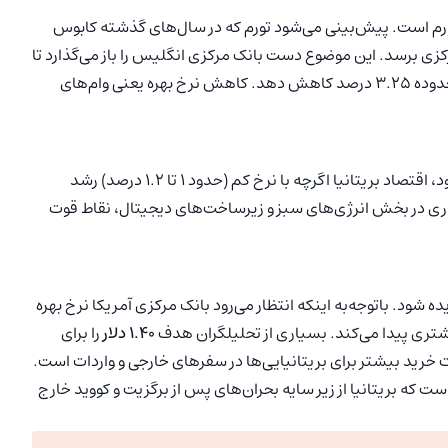
رین موفقیت‌های بریتانیا در آستانه ۲۰۲۶، مهار تورم است. پیش‌بینی می‌شود تورم که در سال‌های گذشته کابوس
۲۰۲۶ بالاخره به هدف ۲ درصدی بانک مرکزی برسد. این موضوع دست بانک مرکزی انگلیس را باز می‌گذارد تا
نرخ بهره را (که در حال حاضر ۳.۷۵ درصد است) به تدریج تا محدوده ۳.۲۵ درصد کاهش دهد. کاهش نرخ بهره یعنی وام‌های
برخلاف آمریکا که انتظار می‌رود با کاهش سرعت رشد روبرو شود، اقتصاد بریتانیا اگرچه با نرخ کم (حدود ۱ تا ۱.۲ درصد) رشد
ذاری در بخش انرژی‌های سبز و زیرساخت‌های دیجیتال، نقاط قوت
ود. باتوجه‌به اینکه انتظار می‌رود بانک مرکزی آمریکا نرخ بهره
 بیشتری پیدا می‌کند. بسیاری از تحلیلگران هدف
۱.۴۰ دلار
را برای
 اما سالی است که بریتانیا از زیر سایه بحران‌های پس از برگزیت و کووید خارج