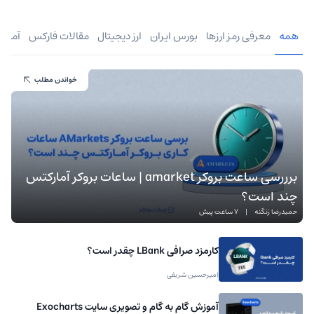
همه
معرفی رمز ارزها
بورس ایران
ارز دیجیتال
مقالات فارکس
آموز
خواندن مطلب
برررسی ساعت بروکر amarket | ساعات بروکر آمارکتس
چند است؟
حمیدرضا زنگنه
|
7 ساعت پیش
کارمزد صرافی LBank چقدر است؟
امیرحسین شریفی
آموزش گام به گام و تصویری سایت Exocharts