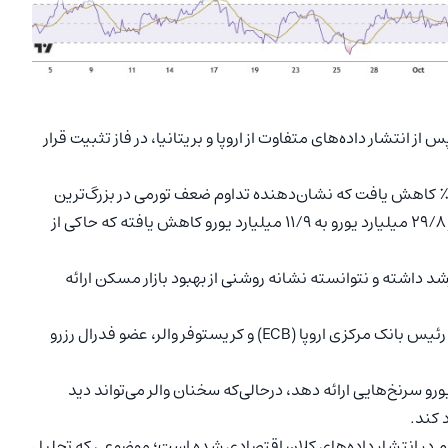
 نوسان دارد و پس از انتشار داده‌های متفاوت از اروپا و بریتانیا، در فاز تثبیت قرار
ر آلمان، شاخص قیمت تولیدکننده (PPI) در ماه سپتامبر ۰/۱٪ کاهش یافت که نشان‌دهنده تداوم ضعف تورمی در بزرگ‌ترین
اقتصاد اروپا است. همچنین مازاد حساب جاری منطقه یورو از ۲۹/۸ میلیارد یورو به ۱۱/۹ میلیارد یورو کاهش یافته که حاکی از
تانیا نیز شاخص قیمت مسکن Rightmove تنها ۰/۳٪ رشد داشته و نتوانسته نشانه روشنی از بهبود بازار مسکن ارائه
سرمایه‌گذاران امروز نگاه دقیقی به سخنرانی کریستین لاگارد، رئیس بانک مرکزی اروپا (ECB) و کریستوفر والر، عضو فدرال رزرو
ورو سرنخ‌هایی ارائه دهد، درحالی‌که سخنان والر می‌تواند دید
د کند.
م در انتشار داده‌های کلان اقتصادی شده است؛ موضوعی که تحلیل