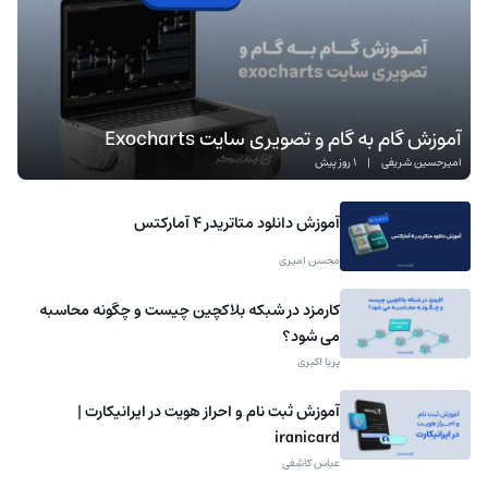
آموزش گام به گام و تصویری سایت Exocharts
امیرحسین شریفی
|
1 روز پیش
آموزش دانلود متاتریدر 4 آمارکتس
محسن امیری
کارمزد در شبکه بلاکچین چیست و چگونه محاسبه
می شود؟
پریا اکبری
آموزش ثبت نام و احراز هویت در ایرانیکارت |
iranicard
عباس کاشفی