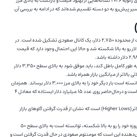
سقوط کرد. اگرچه در نخستین روزهای ژانویه ۲۰۲۶ نشانه‌هایی از بهبود قیمت و بازگشت به بالای مرز
ره مسیر پیش‌رو به دو دسته تقسیم شده‌اند که در ادامه به بررسی آن
نگاهی به نمودار روزانه نشان می‌دهد که پس از بازگشت قیمت از محدوده ۲,۷۵۰ دلار، یک کانال صعودی تشکیل شده است. در
ر این صعود، مقاومت کوتاه‌مدت اتریوم در قیمت ۳,۰۷۰ دلار رو به بالا شکسته شد و حالا این احتمال وجود دارد که قیمت
بااین‌حال، اتریوم برای اینکه بتواند ساختار نزولی فعلی خود را به طور کامل باطل کند، باید موفق شود به بالای سطح ۳,۳۵۰ دلار
ی بالاتر از میانگین بازار همراه باشد.
در دو روز گذشته، اتریوم با رشدی ۲.۴ درصدی مواجه شده و توانسته است بار دیگر خود را به بالای مرز ۳,۰۰۰ دلار برساند. همزمان
با این رشد، حجم معاملات نیز به شکلی پایدار در حال افزایش است و درحال‌حاضر روی عدد ۱۵ میلیارد دلار ایستاده که معادل ۴
نکته امیدوارکننده در ساختار فعلی، تشکیل کف‌های پیاپی بالاتر (Higher Lows) است که نشان از قدرت گرفتن گاوهای بازار
در همین حال، شاخص RSI علاوه بر اینکه میانگین متحرک ۱۴ روزه خود را رو به بالا شکسته، توانسته است به بالای سطح ۵۰
 از این مرز در کنار سیگنال خرید کلاسیک RSI، نشان‌دهنده این است که مومنتوم صعودی در حال قدرت گرفتن است و