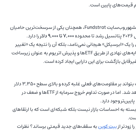
م قیمت‌های پایین است.
در میان تحلیل‌گران برجسته، تام لی (Tom Lee)، استراتژیک مشهور وب‌سایت Fundstrat، همچنان یکی از سرسخت‌ترین حامیان
ده
۷,۰۰۰ تا ۹,۰۰۰ دلار
را دارد.
ا یک «ابرسیکل» هیجانی نمی‌نامد، بلکه آن را نتیجه یک «تغییر
بنیادی در ساختار بازار» توصیف می‌کند. از دیدگاه او، ورود سرمایه‌های نهادی از طریق ETFها و پذیرش اتریوم به عنوان زیرساخت
اتریوم درحال‌حاضر در یک نقطه عطف ایستاده است. اگر قیمت بتواند بر مقاومت‌های فعلی غلبه کرده و بالای سطح ۳,۳۵۰ دلار
تثبیت شود، سناریوی صعودی تام لی به واقعیت نزدیک‌تر خواهد شد. اما در صورت تداوم خروج سرمایه از ETFها و ضعف در
یین‌تر وجود دارد.
۲۰۲ دیگر آن دارایی صرفاً وابسته به احساسات بازار نیست بلکه شبکه‌ای است که با ارتقاهای
ست.
 زودتر از
بیت کوین
به سقف‌های جدید قیمتی برساند؟ نظرات