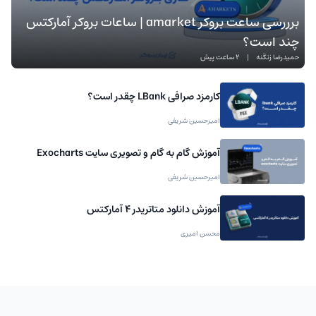
برررسی ساعت بروکر amarket | ساعات بروکر آمارکتس
چند است؟
حمیدرضا زنگنه
|
2 ساعت پیش
کارمزد صرافی LBank چقدر است؟
امیرحسین شریفی
آموزش گام به گام و تصویری سایت Exocharts
امیرحسین شریفی
آموزش دانلود متاتریدر 4 آمارکتس
محسن امیری