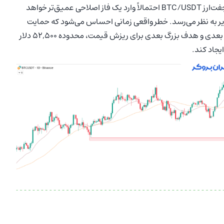
کنند. اگر این اتفاق رخ دهد و قیمت زیر این مرز تثبیت شود، جفت‌ارز BTC/USDT احتمالاً وارد یک فاز اصلاحی عمیق‌تر خواهد
طح حیاتی ۶۰,۰۰۰ دلار اجتناب‌ناپذیر به نظر می‌رسد. خطر واقعی زمانی احساس می‌شود که حمایت
۶۰,۰۰۰ دلاری در هم بشکند چرا که در چنین شرایطی، ایستگاه بعدی و هدف بزرگ بعدی برای ریزش قیمت، محدوده ۵۲,۵۰۰ دلار
یجاد کند.