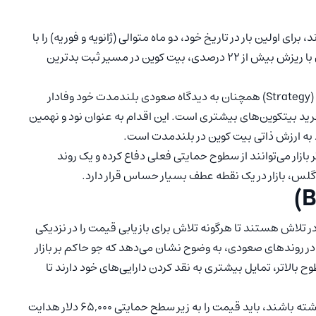
 قیمت ۷۹,۵۰۰ دلار به پایان برساند، برای اولین بار در تاریخ خود، دو ماه متوالی (ژانویه و فوریه) را با
بستن کندل منفی ماهانه پشت سر خواهد گذاشت. همچنین با ریزش بیش از ۲۲ درصدی، بیت کوین در مسیر ثبت بدترین
علیرغم عملکرد ضعیف قیمت در کوتاه‌مدت، شرکت استراتژی (Strategy) همچنان به دیدگاه صعودی بلندمدت خود وفادار
رید بیتکوین‌های بیشتری است. این اقدام به عنوان نود و نهمین
به ارزش ذاتی بیت کوین در بلندمدت است.
بازار می‌توانند از سطوح حمایتی فعلی دفاع کرده و یک روند
ین‌گلس، بازار در یک نقطه عطف بسیار حساس قرار دارد.
در تلاش هستند تا هرگونه تلاش برای بازیابی قیمت را در نزدیکی
بر فروش در روندهای صعودی، به وضوح نشان می‌دهد که جو حاکم بر بازار
بالاتر، تمایل بیشتری به نقد کردن دارایی‌های خود دارند تا
برای اینکه فروشندگان بتوانند کنترل کامل روند را در دست داشته باشند، باید قیمت را به زیر سطح حمایتی ۶۵,۰۰۰ دلار هدایت