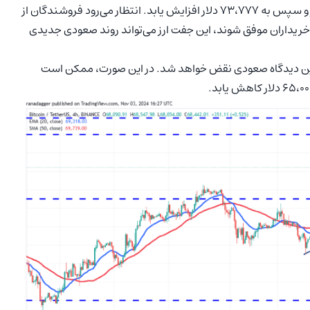
در این صورت جفت ارز BTC/USDT ممکن است تا ۷۲،۰۰۰ دلار و سپس به ۷۳،۷۷۷ دلار افزایش یابد. انتظار می‌رود فروشندگان از
 دفاع کنند، اما اگر خریداران موفق شوند، این جفت ارز می‌تواند روند صعودی جدیدی
متحرک نمایی ۲۰ روزه باقی بماند، این دیدگاه صعودی نقض خواهد شد. در این صورت، ممکن است