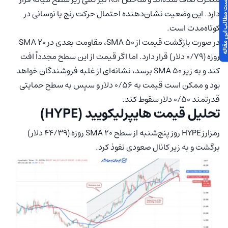
 مطالب این مقاله
دارد. این وضعیت نشان‌دهنده احتمال حرکت رنج یا نوسانی در
کوتاه‌مدت است.
در صورت بازگشت قیمت از SMA 50، مقاومت بعدی در SMA 20
روزه (۰/۷۹ دلار) قرار دارد. اما اگر قیمت از این سطح مجدداً افت
کند و به زیر SMA 50 برسد، نشانه‌ای از غلبه فروشندگان خواهد
بود و ممکن است قیمت به ۰/۵۶ دلار و سپس به سطح حمایتی
قدرتمند ۰/۵۰ دلار سقوط کند.
تحلیل قیمت هایپرلیکویید (HYPE)
رمزارز HYPE روز پنج‌شنبه از سطح SMA 20 روزه (۴۴/۳۹ دلار)
برگشت و به زیر کانال صعودی نفوذ کرد.