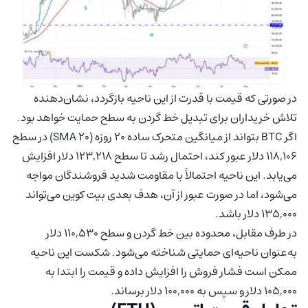
در صورتی که قیمت با قدرت از این ناحیه بازگردد، نشان‌دهنده
تلاش خریداران برای تبدیل خط گردن به سطح حمایت خواهد بود.
اگر BTC بتواند از میانگین متحرک ساده ۲۰ روزه (SMA 20) در سطح
118,106 دلار عبور کند، احتمال رشد تا سطح 123,218 دلار افزایش
می‌یابد. این ناحیه احتمالاً با مقاومت شدید فروشندگان مواجه
می‌شود، اما در صورت عبور از آن، هدف بعدی بیت کوین می‌تواند
135,000 دلار باشد.
در طرف مقابل، محدوده بین خط گردن و سطح 110,530 دلار
به‌عنوان ناحیه‌ای حمایتی شناخته می‌شود. شکست این ناحیه
ممکن است فشار فروش را افزایش داده و قیمت را ابتدا به
105,000 دلار و سپس به 100,000 دلار برساند.