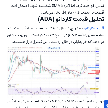
تلاش خواهند کرد. اما اگر SMA 50 شکسته شود، احتمال افت
قیمت به سمت ۰/۱۴ دلار افزایش می‌یابد.
تحلیل قیمت کاردانو (ADA)
قیمت کاردانو
به‌تدریج در حال کاهش به سمت میانگین متحرک
ساده ۵۰ روزه (SMA 50) در سطح ۰/۶۷ دلار است. این روند نشان
می‌دهد که خریداران در حال ازدست‌دادن کنترل بازار هستند.
درحال‌حاضر، قیمت ADA حدود ۰/۷۱۰۲ دلار است. هر دو میانگین
متحرک صاف شده‌اند و شاخص RSI نیز کمی زیر سطح میانه قرار