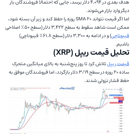
هدف بعدی در 4,094 دلار برسد، جایی که احتمالاً فروشندگان بار
دیگر وارد بازار می‌شوند.
اما اگر قیمت نتواند SMA 20 روزه را حفظ کند و زیر آن بسته شود،
ممکن است شاهد سقوط به سطح ۳,۴۲۲ دلار (سطح ۵۰٪ اصلاحی
فیبوناچی
) و در ادامه به ۳,۳۰۰ دلار (سطح ۶۱.۸٪ فیبوناچی)
باشیم.
تحلیل قیمت ریپل (XRP)
قیمت ریپل
تلاش کرد تا روز پنج‌شنبه به بالای میانگین متحرک
ساده ۲۰ روزه در سطح ۳/۱۹ دلار بازگردد، اما فروشندگان موفق به
حفظ فشار نزولی شدند.