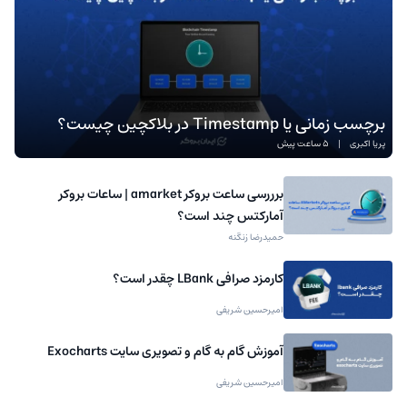
برچسب زمانی یا Timestamp در بلاکچین چیست؟
پریا اکبری
|
5 ساعت پیش
برررسی ساعت بروکر amarket | ساعات بروکر
آمارکتس چند است؟
حمیدرضا زنگنه
کارمزد صرافی LBank چقدر است؟
امیرحسین شریفی
آموزش گام به گام و تصویری سایت Exocharts
امیرحسین شریفی