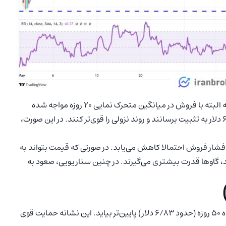
در تایم‌فریم ۴ ساعته، شاهد تلاش گاوها برای احیا هستیم که البته با فروش در ‌میانگین متحرک نمایی ۲۰ روزه‌ مواجه شده
است. فروشندگان سعی می‌کنند این جفت ارز را در زیر ۶۳،۳۷۹ دلار به تثبیت برسانند و روند نزولی را قوی‌تر کنند. در این صورت،
ه فشار فروش احتمالا کاهش می‌یابد. در صورتی که قیمت بتواند به
 نفوذ کند و به ثبات برسد، گاوها قدرت بیشتری می‌گیرند. در چنین سناریویی، صعود به
از میانگین متحرک ساده ۵۰ روزه (حدود ۶/۸۳ دلار) پایین‌تر بیاید. این نشانه حمایت قوی