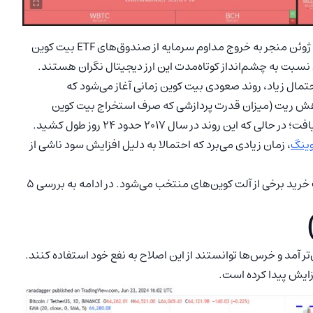
بر اساس داده‌های Farside Investors، ضعف بیت کوین از ۱۳ ژوئن منجر به خروج مداوم سرمایه از صندوق‌های ETF بیت کوین
نسبت به چشم‌انداز کوتاه‌مدت این ارز دیجیتال نگران هستند.
ه ‌که به احتمال زیاد، روند صعودی بیت کوین زمانی آغاز می‌شود که
‌هش ریت (میزان قدرت پردازشی که صرف استخراج بیت کوین
می‌شود) بازیابی شود. در سال ۲۰۲۰، ‌هش ریت در ۸ روز بهبود یافت؛ در حالی که این روند در سال ۲۰۱۷ حدود ۲۴ روز طول کشید.
ینگ
، زمان زیادی می‌برد که احتمالا به دلیل افزایش سود ناشی از
اگر بیت کوین به بالای ۶۴،۶۰۲ دلار برسد، به احتمال زیاد باعث خرید ‌برخی از آلت‌ کوین‌های منتخب می‌شود. در ادامه به بررسی ۵
 ۲۱ ژوئن از سطح حمایتی ۶۴،۶۰۲ دلار پایین‌تر آمد و خرس‌ها توانستند از این اصلاح به نفع خود استفاده کنند.
زایش پیدا کرده است.