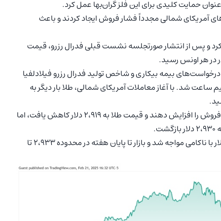
ونس رسید، اما بازارهای آمریکای شمالی مجدداً فشار فروش ایجاد کردند و باعث
 کرد و پس از انتشار صورتجلسه نشست قبلی فدرال رزرو، قیمت
درخواست‌های بیمه بیکاری و شاخص تولید فدرال رزرو فیلادلفیا
۲،۹۴۴ دلار به ۲،۹۲۵ دلار در عرض نیم ساعت شد. با آغاز معاملات آمریکای شمالی، طلا بار دیگر به
در ادامه، نوبت به معامله‌گران آسیایی و اروپایی رسید تا فشار فروش را افزایش دهند و قیمت طلا به ۲،۹۱۹ دلار کاهش یافت، اما
ت.
آخرین تلاش برای بازپس‌گیری سقف هفتگی در سطح ۲،۹۴۱ دلار با ناکامی مواجه شد و بازار تا پایان هفته در محدوده ۲،۹۳۳ تا