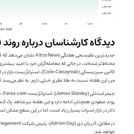
دیدگاه کارشناسان درباره روند
جدیدترین نظرسنجی هفتگی ws
محتاط‌تر شده‌اند، در حالی که معامله‌گران خرد با امید بیشتر
کالین سیزینسکی (Colin Cieszynski)، استراتژیست بازار در SIA Wealth Management، گفت:
من این هفته نسبت به طلا نظری خنثی دارم. به نظر می‌رسد ک
جیمز استنلی (James Stanley)، استراتژیست Forex.com، معتقد است که قیمت طلا همچنان صعودی خواهد بود:
دلار در بازار اسپات بسیار زیاد است، اما در این سطح ممکن اس
خواهد شد: