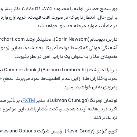
وی سطح حمایتی اولیه را محدوده ۲،۸۷۵ تا ۲،۸۸۰ دلار پیش‌بینی کرد، اما افزود:
با این حال، انتظار دارم که در صورت افت قیمت، خریداران وارد با
در ماه آینده وارد مرحله جدیدی خواهد شد.
دارین نیوسام (Darin Newsom)، تحلیلگر ارشد Barchart.com نیز پیش‌بینی می‌کند که قیمت طلا افزایش یابد:
آشفتگی جهانی که توسط دولت آمریکا ایجاد شده، به این زودی‌ه
همچنان طلا را به عنوان یک دارایی امن در نظر بگیرند.
باربارا لمبرشت (Barbara Lambrecht) از Commerzbank نیز بر ادامه روند صعودی تأکید کرد:
به‌زودی به آن خواهیم رسید.
لوکمان اوتونگا (Lukman Otunuga)، مدیر
FXTM
، بر تأثیر ض
نزدیک‌تر کند.