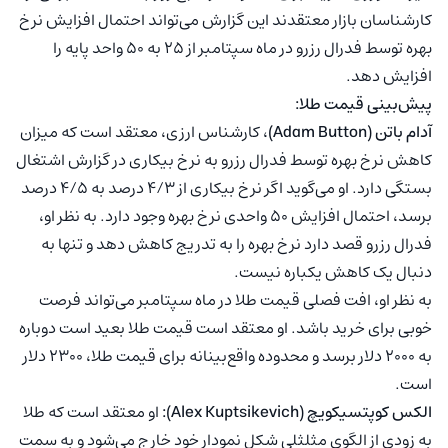
کارشناسان بازار معتقدند این گزارش می‌تواند احتمال افزایش نرخ
بهره توسط فدرال رزرو در ماه سپتامبر از ۲۵ به ۵۰ واحد پایه را
افزایش دهد.
پیش‌بینی قیمت طلا:
آدام باتن (Adam Button)
، کارشناس ارزی، معتقد است که میزان
کاهش نرخ بهره توسط فدرال رزرو به نرخ بیکاری در گزارش اشتغال
بستگی دارد. او می‌گوید اگر نرخ بیکاری از ۴/۳ درصد به ۴/۵ درصد
برسد، احتمال افزایش ۵۰ واحدی نرخ بهره وجود دارد. به نظر او،
فدرال رزرو قصد دارد نرخ بهره را به تدریج کاهش دهد و تنها به
دنبال یک کاهش یکباره نیست.
به نظر او، افت فصلی قیمت طلا در ماه سپتامبر می‌تواند فرصت
خوبی برای خرید باشد. او معتقد است قیمت طلا بعید است دوباره
به ۲۰۰۰ دلار برسد و محدوده واقع‌بینانه برای قیمت طلا، ۲۳۰۰ دلار
است.
الکس کوپتسیکویچ (Alex Kuptsikevich):
او معتقد است که طلا
به زودی از الگوی مثلثلی شکل نمودار خود خارج می‌شود و به سمت