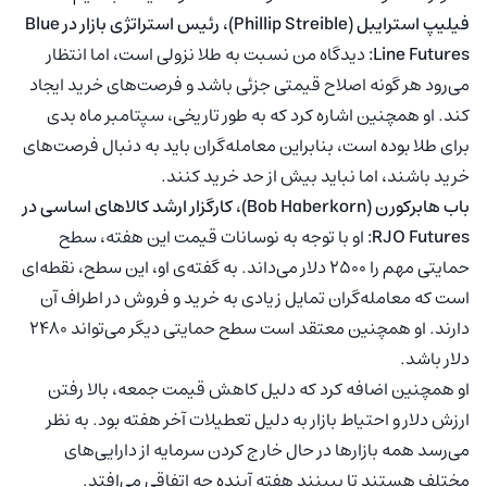
فیلیپ استرایبل (Phillip Streible)، رئیس استراتژی بازار در Blue
Line Futures:
دیدگاه من نسبت به طلا نزولی است، اما انتظار
می‌رود هر گونه اصلاح قیمتی جزئی باشد و فرصت‌های خرید ایجاد
کند. او همچنین اشاره کرد که به طور تاریخی، سپتامبر ماه بدی
برای طلا بوده است، بنابراین معامله‌گران باید به دنبال فرصت‌های
خرید باشند، اما نباید بیش از حد خرید کنند.
باب هابرکورن (Bob Haberkorn)، کارگزار ارشد کالاهای اساسی در
RJO Futures:
او با توجه به نوسانات قیمت این هفته، سطح
حمایتی مهم را ۲۵۰۰ دلار می‌داند. به گفته‌ی او، این سطح، نقطه‌ای
است که معامله‌گران تمایل زیادی به خرید و فروش در اطراف آن
دارند. او همچنین معتقد است سطح حمایتی دیگر می‌تواند ۲۴۸۰
دلار باشد.
او همچنین اضافه کرد که دلیل کاهش قیمت جمعه، بالا رفتن
ارزش دلار و احتیاط بازار به دلیل تعطیلات آخر هفته بود. به نظر
می‌رسد همه بازارها در حال خارج کردن سرمایه از دارایی‌های
مختلف هستند تا ببینند هفته آینده چه اتفاقی می‌افتد.