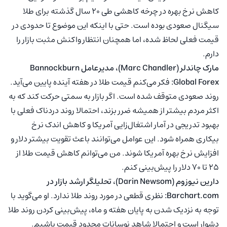
کاهش نرخ بهره در چرخه کاهشی طی ۲۰ سال گذشته برای طلا
سیگنال صعودی بوده است. حتی با اینکه این موضوع تا حدودی در
قیمت فعلی لحاظ شده، اما همچنان انتظار واکنش مثبت بازار را
دارم.
مارک چاندلر (Marc Chandler)، مدیرعامل Bannockburn
Global Forex:
فکر می‌کنم قیمت طلا در هفته آینده پایین می‌آید.
روند صعودی متوقف شده است. اگر بازار به سمتی حرکت کند که به
اکثر مردم بیشتر از همیشه ضرر بزند، احتمالا روند دردناک فعلی با
بهبود تدریجی در آمار اشتغال‌زایی آمریکا و کاهش اندک نرخ
بیکاری همراه شود. این عوامل می‌توانند باعث تقویت بیشتر دلار و
افزایش نرخ بهره آمریکا شوند. من می‌توانم کاهش قیمت طلا از
۲۵ تا ۷۰ دلار را پیش‌بینی کنم.
دارین نیوزوم (Darin Newsom)، تحلیلگر ارشد بازار در
Barchart.com:
نظری قطعی در مورد روند طلا ندارد. او می‌گوید با
توجه به نزدیک شدن به پایان هفته و ماه، پیش‌بینی کردن روند طلا
دشوار است و احتمالا شاهد نوسانات محدود قیمت باشیم.