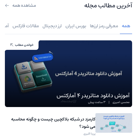
آخرین مطالب مجله
مشاهده همه
همه
معرفی رمز ارزها
بورس ایران
ارز دیجیتال
مقالات فارکس
آموز
خواندن مطلب
آموزش دانلود متاتریدر 4 آمارکتس
محسن امیری
|
3 ساعت پیش
کارمزد در شبکه بلاکچین چیست و چگونه محاسبه
می شود؟
پریا اکبری