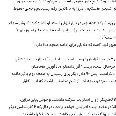
قه، روند همچنان صعودی است. او می‌گوید: “کم‌ریسک‌ترین
 کلیدی هستیم، امروز به بالاترین رقم رسیدیم و برخی خطوط
مانی که همه چیز در بازار نزولی است. او اشاره کرد: “
ارزش سهام
در بازار بورس کم‌ارزش است، همه فلزات دیگر با کاهش قیمت روبرو هستند، قیمت انرژی پایین آمده است. دلار امروز تنها ۹
“.
 کرد، گفت که دلایلی برای ادامه صعود طلا دارد.
هدف این است که طلا به ۲,۱۷۵ دلار برسد؛ زیرا این عدد معادل ۵ درصد افزایش در سال است. بنابراین، آیا بازار به اندازه کافی
۲,۲۷ دلار که معادل ۱۰ درصد افزایش در سال است، برسد؟ قراردادهای ماه آوریل همچنان
پرمعامله‌ترین قراردادها هستند و قیمت فعلی در حدود ۲,۱۸۰ دلار است؛ پس ۹۰ دلار دیگر برای رسیدن به هدف دوم باقی‌مانده
برسیم؛ درنتیجه نمی‌توانیم مطمئن باشیم که این اتفاق
در نظرسنجی طلای این هفته که توسط کیتکو نیوز انجام شد، ۱۴ تحلیلگر از وال استریت شرکت داشتند و خوش‌بینی در این
نظرسنجی حاکم بود. ۶ کارشناس پیش‌بینی کردند که قیمت طلا در هفته آینده افزایش خواهد یافت، درحالی‌که ۶ کارشناس دیگر
لا را داشتند.