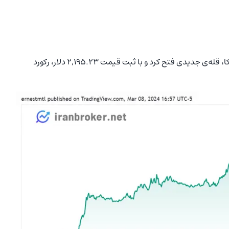
سرانجام، طلا در روز جمعه بعد از ظهر به‌وقت شرق آمریکا، قله‌ی جدیدی فتح کرد و با ثبت قیمت ۲,۱۹۵.۲۳ دلار، رکورد