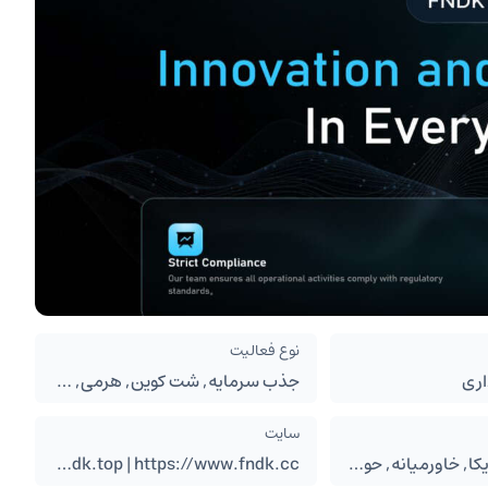
نوع فعالیت
اری
جذب سرمایه, شت کوین, هرمی, پانزی
سایت
ایران, اروپا, امریکا, خاورمیانه, حوزه خلیج فارس, شرق آسیا
https://www.fndk.top | https://www.fndk.cc