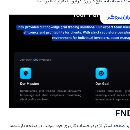
سود بسته به سطح کاربری در این پلتفرم متغیر است.
ام، احراز هویت و واریز وجه به سایت FNDK، باید وارد صفحه استراتژی در حساب کاربری خود شوید. در صفحه باز شده،