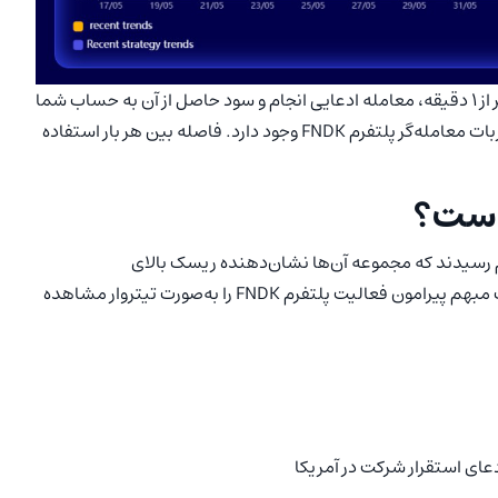
به این ترتیب، ربات تریدر فعال می‌شود و ظرف مدت زمان کمتر از 1 دقیقه، معامله ادعایی انجام و سود حاصل از آن به حساب شما
واریز می‌گردد. در طول هر شبانه‌روز، چهار بار امکان استفاده از ربات معامله‌گر پلتفرم FNDK وجود دارد. فاصله بین هر بار استفاده
روکر در ارزیابی سایت FNDK به 16 نکته مهم رسیدند که مجموعه آن‌ها نشان‌دهنده ریسک بالای
سرمایه‌گذاری در این پلتفرم هستند. در ادامه، مهم‌ترین نکات مبهم پیرامون فعالیت پلتفرم FNDK را به‌صورت تیتروار مشاهده
ادعای استقرار شرکت در آمریکا