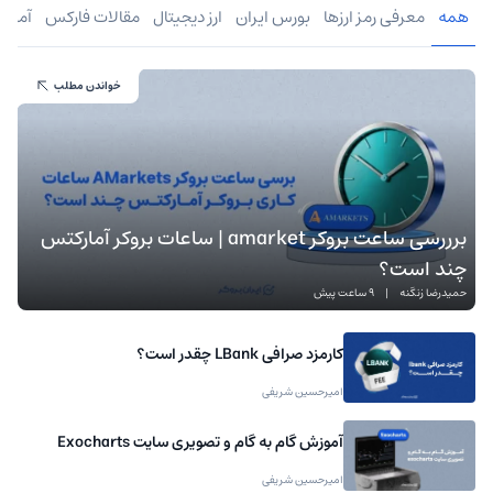
همه
معرفی رمز ارزها
بورس ایران
ارز دیجیتال
مقالات فارکس
آموز
خواندن مطلب
برررسی ساعت بروکر amarket | ساعات بروکر آمارکتس
چند است؟
حمیدرضا زنگنه
|
9 ساعت پیش
کارمزد صرافی LBank چقدر است؟
امیرحسین شریفی
آموزش گام به گام و تصویری سایت Exocharts
امیرحسین شریفی