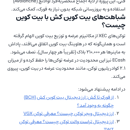
فنی، این پروژه از لایه اجماع منحصربه‌فرد آوالانچ (Avalanche)
استفاده و به بروزرسانی شبکه بدون نیاز به فورک، کمک می‌کند.
شباهت‌های بیت کوین کش با بیت کوین
چیست؟
توکن‌های XEC از مکانیزم عرضه و توزیع بیت کوین الهام گرفته
است و همان‌گونه که در هاوینگ بیت کوین اتفاق می‌افتد، پاداش
به ماینرها هر ۲۱۰,۰۰۰ بلاک (تقریباً هر چهار سال)، نصف می‌شود.
ECash نیز این محدودیت در عرضه توکن‌ها را حفظ کرده و از میزان
۲.۱ کوادریلیون توکن، مانند محدودیت عرضه در بیت کوین، پیروی
می‌کند.
در ادامه پیشنهاد می‌شود:
از فورک تا کَش: ارز دیجیتال بیت کوین کش (BCH)
چگونه به وجود آمد؟
ارز دیجیتال ویجر توکن چیست؟ معرفی توکن VGX
ارز دیجیتال تراست والت توکن چیست؟ معرفی توکن
TWT