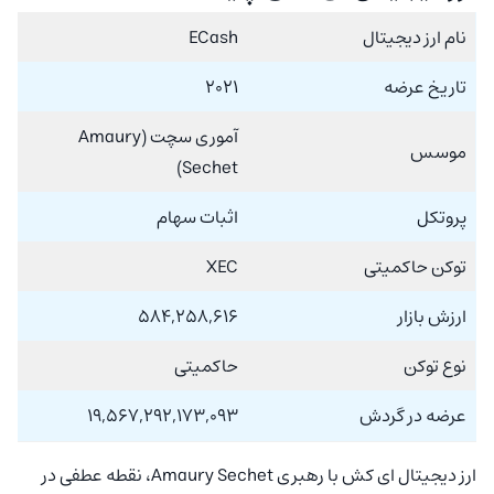
نام ارز دیجیتال
ECash
تاریخ عرضه
۲۰۲۱
آموری سچت (Amaury
موسس
Sechet)
پروتکل
اثبات سهام
توکن حاکمیتی
XEC
ارزش بازار
۵۸۴,۲۵۸,۶۱۶
نوع توکن
حاکمیتی
عرضه در گردش
۱۹,۵۶۷,۲۹۲,۱۷۳,۰۹۳
ارز دیجیتال ای کش با رهبری Amaury Sechet، نقطه عطفی در