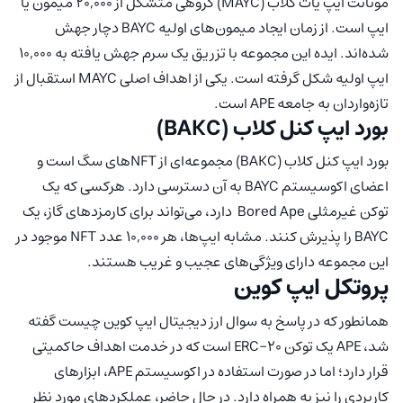
موتانت ایپ یات کلاب (MAYC) گروهی متشکل از 20,000 میمون یا
ایپ است. از زمان ایجاد میمون‌های اولیه BAYC دچار جهش
شده‌اند. ایده این مجموعه با تزریق یک سرم جهش یافته به 10,000
ایپ اولیه شکل گرفته است. یکی از اهداف اصلی MAYC استقبال از
تازه‌واردان به جامعه APE است.
بورد ایپ کنل کلاب (BAKC)
بورد ایپ کنل کلاب (BAKC) مجموعه‌ای از NFTهای سگ است و
اعضای اکوسیستم BAYC به آن دسترسی دارد. هرکسی که یک
توکن غیرمثلی Bored Ape دارد، می‌تواند برای کارمزدهای گاز، یک
BAYC را پذیرش کنند. مشابه ایپ‌ها، هر 10,000 عدد NFT موجود در
این مجموعه دارای ویژگی‌های عجیب و غریب هستند.
پروتکل ایپ کوین
همانطور که در پاسخ به سوال ارز دیجیتال ایپ کوین چیست گفته
شد، APE یک توکن ERC-20 است که در خدمت اهداف حاکمیتی
قرار دارد؛ اما در صورت استفاده در اکوسیستم APE، ابزارهای
کاربردی را نیز به همراه دارد. در حال حاضر، عملکردهای مورد نظر