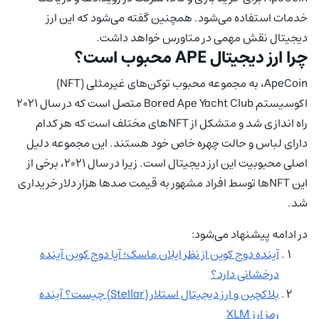
خدمات استفاده می‌شود. همچنین گفته می‌شود که این ارز
دیجیتال نقش مهمی در متاورس خواهد داشت.
چرا ارز دیجیتال APE محبوب است؟
ApeCoin، به مجموعه محبوب توکن‌های غیرمثلی (NFT)
اکوسیستم Bored Ape Yacht Club متصل است که در سال 2021
راه اندازی شد و متشکل از NFTهای مختلف است که هر کدام
دارای لباس و حالت چهره خاص خود هستند. این مجموعه دلیل
اصلی محبوبیت این ارز دیجیتال است. زیرا در سال 2021، برخی از
این NFTها توسط افراد مشهور به قیمت صدها هزار دلار خریداری
شد.
در ادامه پیشنهاد می‌شود:
آینده دوج کوین از نظر ایلان ماسک؛ آیا دوج کوین آینده
درخشانی دارد؟
بلاکچین و ارز دیجیتال استلار (Stellar) چیست؟ آینده
رمز ارز XLM