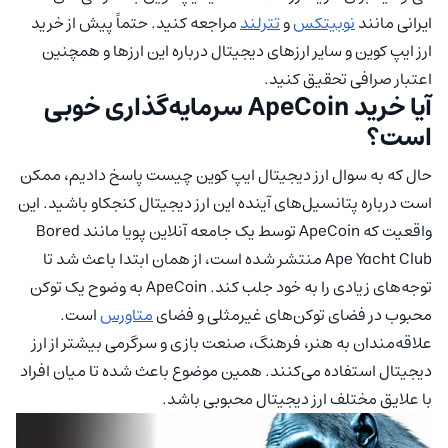
ایرانی مانند
نوبیتکس
و
تترلند
مراجعه کنید. حتماً پیش از خرید
ارز ایپ کوین و سایر ارزهای دیجیتال درباره این ارزها و همچنین
اعتبار صرافی تحقیق کنید.
آیا خرید ApeCoin سرمایه‌گذاری خوبی
است؟
حال که به سوال ارز دیجیتال ایپ کوین چیست پاسخ دادیم، ممکن
است درباره پتانسیل‌های آینده این ارز دیجیتال کنجکاو باشید. این
واقعیت که ApeCoin توسط یک جامعه آنلاین پویا مانند Bored
Ape Yacht Club منتشر شده است، از همان ابتدا باعث شد تا
توجه‌های زیادی را به خود جلب کند. ApeCoin به وضوح یک توکن
محبوب در فضای توکن‌های غیرمثلی و فضای
متاورس
است.
علاقه‌مندان به هنر، فرهنگ، صنعت بازی و سرگرمی بیشتر از ارز
دیجیتال استفاده می‌کنند. همین موضوع باعث شده تا میان افراد
با علایق مختلف ارز دیجیتال محبوبی باشد.