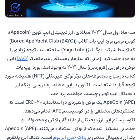
سه ماه اول سال 2022 میلادی، ارز دیجیتال ایپ کوین (Apecoin)،
کوین بومی بورد ایپ یات کلاب (Bored Ape Yacht Club (BAYC))
که توسط شرکت یوگا لبز (Yuga Labs) ساخته شد، توجه زیادی را
به خود جلب کرد. زمانی که سازمان مستقل غیرمتمرکز (
DAO
) این
توکن در آوریل (فروردین) سال 2021 به وجود آمد، بورد ایپ یات
کلاب در میان مجموعه‌های برتر توکن غیرمثلی (NFT) همیشه مورد
توجه قرار داشته است. اکنون در این مقاله، به بررسی اینکه ارز
دیجیتال ایپ کوین چیست خواهیم پرداخت.
ApeCoin (APE) یک توکن راهبردی در استاندارد ERC-20 است که
عملکردهای مختلفی را در اکوسیستم APE انجام می‌دهد.
اکوسیستم این ارز دیجیتال از دارندگان توکن و محصولات و
خدماتی تشکیل شده که از توکن استفاده می‌کنند. Apecoin (APE)
یک ارز دیجیتال مبتنی بر
بلاک چین
اتریوم
است. هدف این پلتفرم