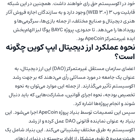
خود در اکوسیستم حق رای خواهند داشت. همچنین در این شبکه
قابلیت وب 3 (WEB 3.0) وجود دارد و به سازندگان اجازه فروش آثار
هنری دیجیتال و صنایع مختلف، از جمله بازی‌ها، سرگرمی‌ها و
رویدادها را می‌دهد. تا حدودی، پروژه BAYC یوگا لبز الهام‌بخش
ایده غیرمتمرکز ApeCoin بود.
نحوه عملکرد ارز دیجیتال ایپ کوین چگونه
است؟
اعضای سازمان مستقل غیرمتمرکز (DAO) این ارز دیجیتال، به
عنوان یک جامعه در مورد مسائلی رأی می‌دهند که بر جهت رشد
اکوسیستم تأثیر می‌گذارند. از جمله این موارد می‌توان به نحوه
تخصیص بودجه، نحوه اجرای قوانین، مشارکت‌هایی که باید دنبال
شوند و انجام پرو‌ژه‌ها اشاره کرد.
سپس این تصمیمات توسط بنیاد پروژه ApeCoin اجرا می‎‌شود. این
بنیاد به عنوان نماینده قانونی DAO عمل کرده و از رشد
اکوسیستم به طرق مختلف پشتیبانی می‌کند. این بنیاد شامل یک
هیئت مدیره 5 نفره، متشکل از افراد برجسته در دنیای ارزهای