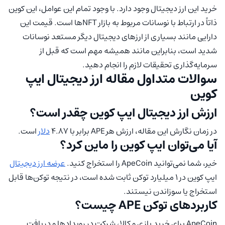
خرید این ارز دیجیتال وجود دارد. با وجود تمام این عوامل، این کوین
ذاتاً در ارتباط با نوسانات مربوط به بازار NFTها است. قیمت این
دارایی مانند بسیاری از ارزهای دیجیتال دیگر مستعد نوسانات
شدید است، بنابراین مانند همیشه مهم است که قبل از
سرمایه‌گذاری تحقیقات لازم را انجام دهید.
سوالات متداول مقاله ارز دیجیتال ایپ
کوین
ارزش ارز دیجیتال ایپ کوین چقدر است؟
در زمان نگارش این مقاله، ارزش هر APE برابر با 4.87
دلار
است.
آیا می‌توان ایپ کوین را ماین کرد؟
خیر، شما نمی‌توانید ApeCoin را استخراج کنید.
عرضه ارز دیجیتال
ایپ کوین در 1 میلیارد توکن ثابت شده است، در نتیجه توکن‌ها قابل
استخراج یا سوزاندن نیستند.
کاربردهای توکن APE چیست؟
ApeCoin برای خرید بازی و کالا، شرکت در رویدادها و دریافت