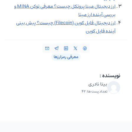
ارز دیجیتال مینا پروتکل چیست؟ معرفی توکن MINA و
بررسی آینده ارز مینا
ارز دیجیتال فایل کوین (Filecoin) چیست؟ پیش بینی
آینده فایل کوین
معرفی رمزارزها
نویسنده :
بیتا نادری
تعداد پست ها: 42