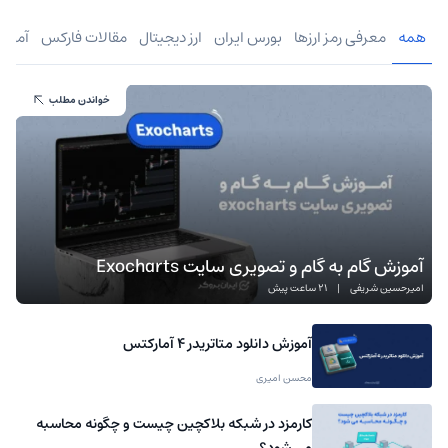
همه
معرفی رمز ارزها
بورس ایران
ارز دیجیتال
مقالات فارکس
آموز
خواندن مطلب
آموزش گام به گام و تصویری سایت Exocharts
امیرحسین شریفی
|
21 ساعت پیش
آموزش دانلود متاتریدر 4 آمارکتس
محسن امیری
کارمزد در شبکه بلاکچین چیست و چگونه محاسبه
می شود؟