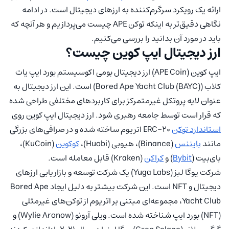
ارائه یک رویکرد سرگرم‌کننده به ارزهای دیجیتال است. در ادامه
نگاهی دقیق‌تر به اینکه توکن APE چیست می‌پردازیم و هر آنچه که
باید در مورد آن بدانید را بررسی می‌کنیم.
ارز دیجیتال ایپ کوین چیست؟
ایپ کوین (APE Coin) ارز دیجیتال بومی اکوسیستم بورد ایپ یات
کلاب (Bored Ape Yacht Club (BAYC)) است. این ارز دیجیتال به
عنوان لایه پروتکل غیرمتمرکز برای کاربردهای مختلفی طراحی شده
که قرار است توسط جامعه رهبری شود. ارز دیجیتال ایپ کوین روی
استاندارد توکن
ERC-20 اتریوم ساخته شده و در صرافی‌های بزرگی
مانند
بایننس
(Binance)، هیوبی (Huobi)،
کوکوین
(KuCoin)،
بای‌‍‌بیت (
Bybit
) و
کراکن
(Kraken) قابل معامله است.
شرکت یوگا لبز (Yuga Labs) یک شرکت توسعه و بازاریابی ارزهای
دیجیتال و NFT است. این شرکت بیشتر به دلیل ایجاد Bored Ape
Yacht Club، مجموعه‌ای مبتنی بر اتریوم از توکن‌های غیرمثلی
(NFT) بورد ایپ شناخته شده است. ویلی آرونو (Wylie Aronow) و