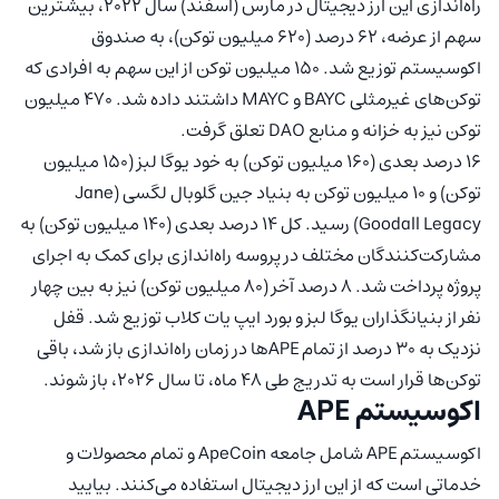
راه‌اندازی این ارز دیجیتال در مارس (اسفند) سال 2022، بیشترین
سهم از عرضه، 62 درصد (620 میلیون توکن)، به صندوق
اکوسیستم توزیع شد. 150 میلیون توکن از این سهم به افرادی که
توکن‌های غیرمثلی BAYC و MAYC داشتند داده شد. 470 میلیون
توکن نیز به خزانه و منابع DAO تعلق گرفت.
16 درصد بعدی (160 میلیون توکن) به خود یوگا لبز (150 میلیون
توکن) و 10 میلیون توکن به بنیاد جین گلوبال لگسی (Jane
Goodall Legacy) رسید. کل 14 درصد بعدی (140 میلیون توکن) به
مشارکت‌کنندگان مختلف در پروسه راه‌اندازی برای کمک به اجرای
پروژه پرداخت شد. 8 درصد آخر (80 میلیون توکن) نیز به بین چهار
نفر از بنیانگذاران یوگا لبز و بورد ایپ یات کلاب توزیع شد. قفل
نزدیک به 30 درصد از تمام APEها در زمان راه‌اندازی باز شد، باقی
توکن‌ها قرار است به تدریج طی 48 ماه، تا سال 2026، باز شوند.
اکوسیستم APE
اکوسیستم APE شامل جامعه ApeCoin و تمام محصولات و
خدماتی است که از این ارز دیجیتال استفاده می‌کنند. بیایید