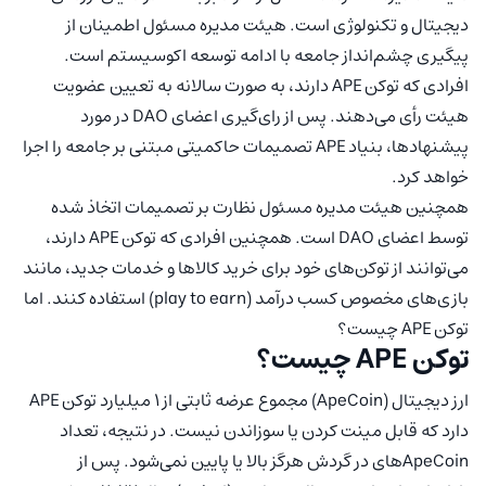
دیجیتال و تکنولوژی است. هیئت مدیره مسئول اطمینان از
پیگیری چشم‌انداز جامعه با ادامه توسعه اکوسیستم است.
افرادی که توکن APE دارند، به صورت سالانه به تعیین عضویت
هیئت رأی می‌دهند. پس از رای‌گیری اعضای DAO در مورد
پیشنهادها، بنیاد APE تصمیمات حاکمیتی مبتنی بر جامعه را اجرا
خواهد کرد.
همچنین هیئت مدیره مسئول نظارت بر تصمیمات اتخاذ شده
توسط اعضای DAO است. همچنین افرادی که توکن APE دارند،
می‌توانند از توکن‌های خود برای خرید کالاها و خدمات جدید، مانند
بازی‌های مخصوص کسب درآمد (play to earn) استفاده کنند. اما
توکن APE چیست؟
توکن APE چیست؟
ارز دیجیتال (ApeCoin) مجموع عرضه ثابتی از 1 میلیارد توکن APE
دارد که قابل مینت کردن یا سوزاندن نیست. در نتیجه، تعداد
ApeCoinهای در گردش هرگز بالا یا پایین نمی‌شود. پس از