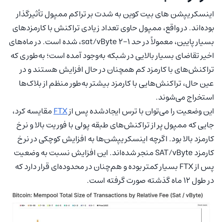
اینسکریپشن های بیت کوین به شدت بر تراکم ممپول تأثیرگذار
بوده‌اند. در واقع، ممپول حاوی تعداد زیادی تراکنش با کارمزدهای
بسیار پایین، معمولاً در حد ۱-۲ sat/vByte، شده است. در ماه‌های
اخیر تقاضای بسیار بالایی در شبکه به‌وجود آمده است؛ به‌طوری که
تراکنش‌های با کارمزد کم همچنان در حال افزایش هستند و در
عین حال، تراکنش‌هایی با کارمزد بیشتر به‌طور منظم از بلاک‌ها
استخراج می‌شوند.
این وضعیت را می‌توان با ترس ایجادشده پس از
FTX
مقایسه کرد،
جایی که ممپول پر از تراکنش‌های طبقه پولی با فوریت بالا و نرخ
کارمزد بالا بود. اگرچه اینسکریپشن‌ها به افزایش کوچکی در نرخ
کارمزد SAT/vByte منجر شده‌اند. این افزایش نسبت به وضعیت
پس از FTX بسیار کمتر بوده و هم‌چنان در محدوده‌ای قرار دارد که
در طول 12 ماه گذشته صورت گرفته است.