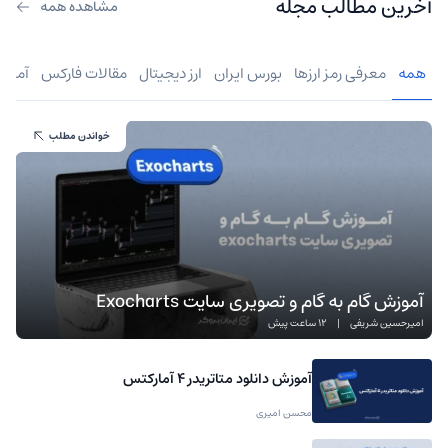
آخرین مطالب مجله
مشاهده همه
همه
معرفی رمز ارزها
بورس ایران
ارز دیجیتال
مقالات فارکس
آموز
خواندن مطلب
آموزش گام به گام و تصویری سایت Exocharts
امیرحسین شریفی
|
12 ساعت پیش
آموزش دانلود متاتریدر 4 آمارکتس
محسن امیری