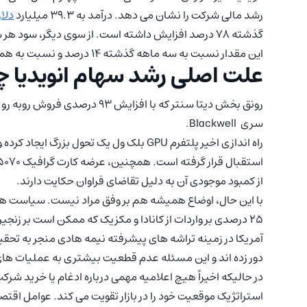
رشد مالی شرکت را نشان می دهد. درآمد به 39.3 میلیارد
دلار
این مقدار نسبت به سه ماهه گذشته 14 درصد و نسبت به همین دوره در سال گذشته 82 درصد رشد داشته است.
علت اصلی رشد سهام انویدیا
رونق بخش دیتا سنتر که با افزا
سری Blackwell.
راه اندازی اخیر پلتفرم GPU بلک ول یک تحول
از کمبود موجودی آن به دلیل تقاضای فراوان حکایت دارند.
با این حال، اوضاع همیشه هم بر وفق مراد نیست. سیاست های
25 درصدی بر واردات از کانادا و مکزیک که ممکن است بر زنج
آمریکا در زمینه تراشه های پیشرفته نیمه هادی منجر به تحقی
دور زده اند و این مسئله عدم قطعیت بیشتری به عملیات های 
در حالیکه اخیراً هیچ اعلامیه مهمی درباره ادغام یا خرید ش
استراتژیک موقعیت خود را در بازار تقویت می کند. عوامل اقت