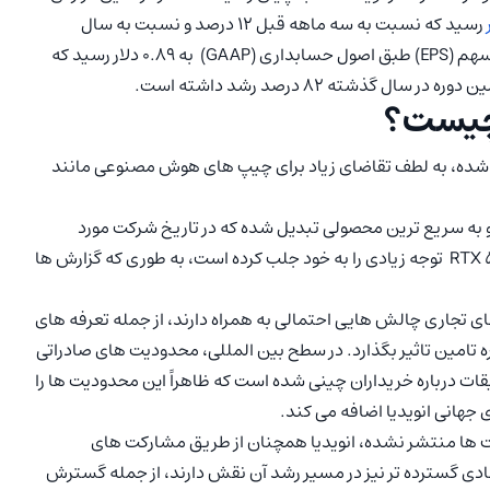
رسید که نسبت به سه ماهه قبل 12 درصد و نسبت به سال
گذشته 78 درصد افزایش داشته است. از سوی دیگر، سود هر سهم (EPS) طبق اصول حسابداری (GAAP) به 0.89 دلار رسید که
 چیست؟
یش 93 درصدی فروش روبه رو شده، به لطف تقاضای زیاد برای چیپ های هوش مصنوعی مانند
 بزرگ ایجاد کرده و به سریع ترین محصولی تبدیل شده که در تاریخ شرکت مورد
استقبال قرار گرفته است. همچنین، عرضه کارت گرافیک RTX 5070 توجه زیادی را به خود جلب کرده است، به طوری که گزارش ها
 تجاری چالش هایی احتمالی به همراه دارند، از جمله تعرفه های
یره تامین تاثیر بگذارد. در سطح بین المللی، محدودیت های صادراتی
قات درباره خریداران چینی شده است که ظاهراً این محدودیت ها را
جهانی انویدیا اضافه می کند.
رکت ها منتشر نشده، انویدیا همچنان از طریق مشارکت های
صادی گسترده تر نیز در مسیر رشد آن نقش دارند، از جمله گسترش