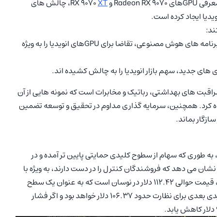
 Radeon RX 9070 و RX 9070
XT
، چالش های
یدیا ایجاد کرده است.
ند:
افزایش استفاده از برنامه های هوش مصنوعی، تقاضا برای GPUهای انویدیا را به ویژه
ی های جدید، سهم بازار انویدیا را به چالش کشیده اند.
 مراقبت های بهداشتی، رباتیک و مخابرات است که نمونه هایی از آن
 پروژه هایی مانند Groot و پلتفرم Isaac مشاهده کرد. همچنین، سرمایه گذاری مداوم در تحقیق و توسعه تضمین
سازگار بماند.
به طوری که سهام از سطوح کلیدی حمایتی پایین تر آمده و در
 می دهد که فروشندگان کنترل را در دست دارند، به ویژه با
کاهش قیمت به زیر میانگین های متحرک مهم. در حال حاضر، قیمت حوالی 112.42 دلار در نوسان است که به عنوان یک سطح
حمایتی عمل می کند. اگر این سطح شکسته شود، منطقه کلیدی بعدی برای نظارت حدود 106.37 دلار خواهد بود و اگر فشار