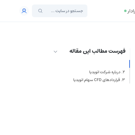
ادار
فهرست مطالب این مقاله
علت اصلی رشد سهام انویدیا چیست؟
درباره شرکت انویدیا
قراردادهای CFD سهام انویدیا