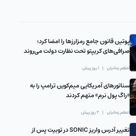
پوتین قانون جامع رمزارزها را امضا کرد؛
صرافی‌های کریپتو تحت نظارت دولت می‌روند
اعظم زمانیان
|
1 روز پیش
سناتورهای آمریکایی میم‌کوین ترامپ را به
«راگ‌ پول نرم» متهم کردند
اعظم زمانیان
|
2 روز پیش
تغییر آدرس واریز SONIC در توبیت پس از