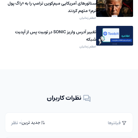
سناتورهای آمریکایی میم‌کوین ترامپ را به «راگ‌ پول
نرم» متهم کردند
اعظم زمانیان
تغییر آدرس واریز SONIC در توبیت پس از آپدیت
شبکه
اعظم زمانیان
نظرات کاربران
0 نظر
جدید ترین
فیلترها