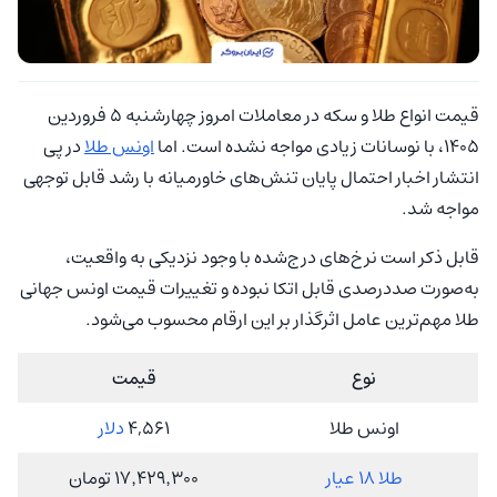
قیمت انواع طلا و سکه در معاملات امروز چهارشنبه 5 فروردین
1405، با نوسانات زیادی مواجه نشده است. اما
اونس طلا
در پی
انتشار اخبار احتمال پایان تنش‌های خاورمیانه با رشد قابل توجهی
مواجه شد.
قابل ذکر است نرخ‌های درج‌شده با وجود نزدیکی به واقعیت،
به‌صورت صددرصدی قابل اتکا نبوده و تغییرات قیمت اونس جهانی
طلا مهم‌ترین عامل اثرگذار بر این ارقام محسوب می‌شود.
نوع
قیمت
اونس طلا
4,561
دلار
طلا 18 عیار
17٬429٬300 تومان