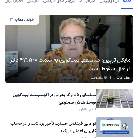
همه
ارز دیجیتال
صرافی ها
بروکر های فارکس
فارکس
اخبار ایران
خواندن مطلب
مایکل ترپین: متاسفم، بیت‌کوین به سمت ۴۳,۵۰۰ دلار
در حال سقوط است
اعظم زمانیان
|
16 ساعت پیش
شناسایی ۸۵ باگ بحرانی در اکوسیستم بیت‌کوین
توسط هوش مصنوعی
اعظم زمانیان
اوام‌پی فینکس خسارت تأخیر برداشت را در حساب
کاربران اعمال می‌کند
اعظم زمانیان