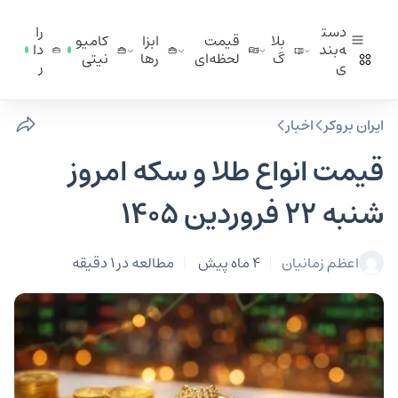
دست
را
بلا
قیمت
ابزا
کامیو
ه‌بند
دا
گ
لحظه‌ای
ر‌ها
نیتی
ی
ر
ایران بروکر
اخبار
قیمت انواع طلا و سکه امروز
شنبه 22 فروردین 1405
اعظم زمانیان
4 ماه پیش
مطالعه در 1 دقیقه