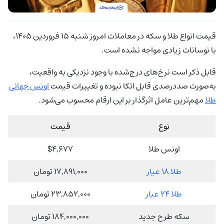
قیمت انواع طلا و سکه در معاملات امروز شنبه 15 فروردین 1405،
با نوسانات زیادی مواجه نشده است.
قابل ذکر است نرخ‌های درج‌شده با وجود نزدیکی به واقعیت،
به‌صورت صددرصدی قابل اتکا نبوده و تغییرات قیمت
اونس جهانی
طلا
مهم‌ترین عامل اثرگذار بر این ارقام محسوب می‌شود.
نوع
قیمت
اونس طلا
$4,677
طلا 18 عیار
17,891,000 تومان
طلا 24 عیار
23,852,000 تومان
سکه طرح جدید
184,000,000 تومان