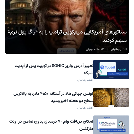
سناتورهای آمریکایی میم‌کوین ترامپ را به «راگ‌ پول نرم»
متهم کردند
اعظم زمانیان
|
13 ساعت پیش
تغییر آدرس واریز SONIC در توبیت پس از آپدیت
شبکه
اعظم زمانیان
اونس جهانی طلا در آستانه ۴۱۵۰ دلار، به بالاترین
سطح دو هفته اخیر رسید
اعظم زمانیان
امکان دریافت وام ۷۰ درصدی بدون ضامن در اوتت
مارکتس