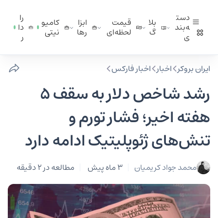
دست
را
بلا
قیمت
ابزا
کامیو
ه‌بند
دا
گ
لحظه‌ای
ر‌ها
نیتی
ی
ر
ایران بروکر
اخبار
اخبار فارکس
رشد شاخص دلار به سقف ۵
هفته‌ اخیر؛ فشار تورم و
تنش‌های ژئوپلیتیک ادامه دارد
محمد جواد کریمیان
3 ماه پیش
مطالعه در 2 دقیقه