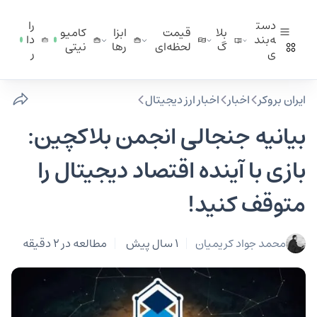
دست
را
بلا
قیمت
ابزا
کامیو
ه‌بند
دا
گ
لحظه‌ای
ر‌ها
نیتی
ی
ر
ایران بروکر
اخبار
اخبار ارز دیجیتال
بیانیه جنجالی انجمن بلاکچین:
بازی با آینده اقتصاد دیجیتال را
متوقف کنید!
محمد جواد کریمیان
1 سال پیش
مطالعه در 2 دقیقه