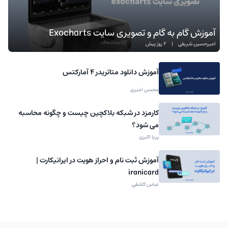
آموزش گام به گام و تصویری سایت Exocharts
امیرحسین شریفی
|
2 روز پیش
آموزش دانلود متاتریدر 4 آمارکتس
محسن امیری
کارمزد در شبکه بلاکچین چیست و چگونه محاسبه
می شود؟
پریا اکبری
آموزش ثبت نام و احراز هویت در ایرانیکارت |
iranicard
عباس کاشفی