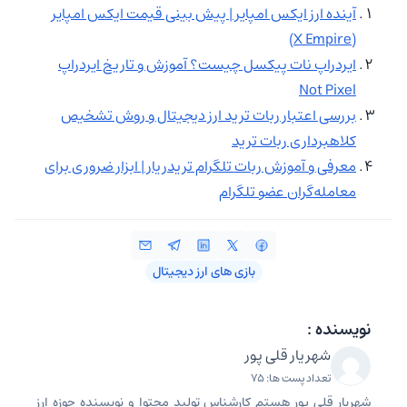
آینده ارز ایکس امپایر | پیش بینی قیمت ایکس امپایر
(X Empire)
ایردراپ نات پیکسل چیست؟ آموزش و تاریخ ایردراپ
Not Pixel
بررسی اعتبار ربات ترید ارز دیجیتال و روش تشخیص
کلاهبرداری ربات ترید
معرفی و آموزش ربات تلگرام تریدریار | ابزار ضروری برای
معامله‌گران عضو تلگرام
بازی های ارز دیجیتال
نویسنده :
شهریار قلی پور
تعداد پست ها: 75
شهریار قلی پور هستم کارشناس تولید محتوا و نویسنده حوزه ارز