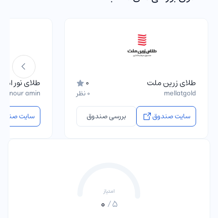
طلای زرین ملت
0
طلای نور امی
mellatgold
0 نظر
ala nour amin
سایت صندوق
بررسی صندوق
سایت صندوق
امتیاز
0
5/