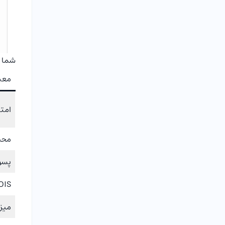
شما م
معیا
امتیار ک
محب
پسو
WHOIS / 
میزب