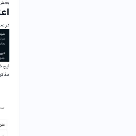
بخش معاملات P2P این صرافی تحت عنوان 
اعتبار Altex | آی
در صف
مذکور