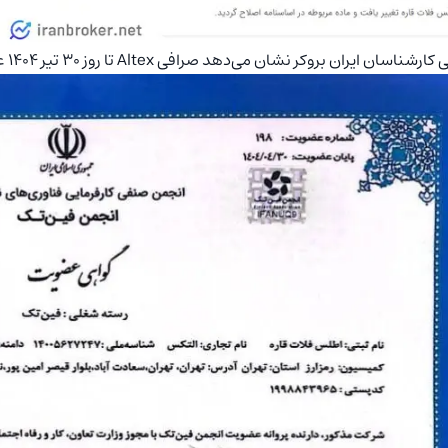
ناسان ایران بروکر نشان می‌دهد صرافی Altex تا روز 30 تیر 1404 عضو انجمن فین تک ایران بوده است.