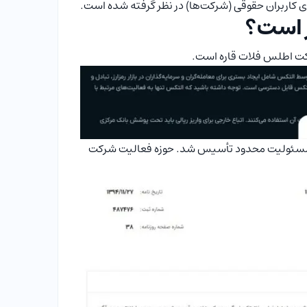
ت اطلس فلات قاره‌ است.
 نام احیاگران طب فارمد در روز 27 بهمن 1394 به‌صورت مسئولیت محدود تأسیس شد. حوزه فعالیت شرکت