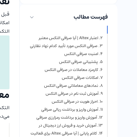
نقد
قبل ا
فهرست مطالب
امکان
التکس
معرفی Altex | صرافی التکس چیست؟
اعتبار Altex | آیا صرافی التکس معتبر
است؟
صرافی التکس مورد تأیید کدام نهاد نظارتی
است؟
امنیت صرافی التکس
پشتیبانی صرافی التکس
کارمزد معاملات در صرافی التکس
امکانات صرافی التکس
نمادهای معاملاتی صرافی التکس
معرفی Altex
آموزش ثبت نام در صرافی التکس
احراز هویت در صرافی التکس
آموزش واریز و برداشت ریالی صرافی
التکس
می‌دهد که سای
آموزش واریز و برداشت رمزارزی صرافی
التکس
آموزش خرید و فروش ارز دیجیتال در
صرافی التکس
کلام پایانی | آیا صرافی Altex برای فعالیت