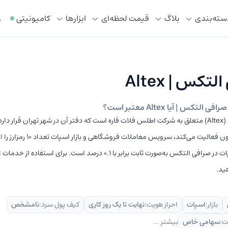
سته‌بندی
بلاگ
قیمت لحظه‌ای
ابزار‌ها
کامیونیتی
ر
تکس | Altex
لتکس | آیا Altex معتبر است؟
صرافی التکس (Altex) متعلق به شرکت اطلس فلات قاره است که دفتر آن در شهر تهران قرار د
سال ۱۳۹۹ تاکنون فعالیت می‌کند، سرویس م
کارمزد بازار اسپات در صرافی التکس به‌صورت ثابت برابر با ۰.1 درصد است. برای 
ید.
بازار:
اسپات
احراز هویت:
نهایت تا یک روز کاری
کیف پول سرد:
نامشخص
ت:
سهامی خاص
بیشتر ...