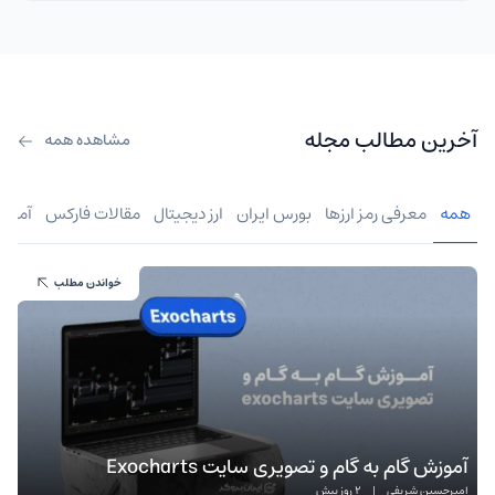
آخرین مطالب مجله
مشاهده همه
همه
معرفی رمز ارزها
بورس ایران
ارز دیجیتال
مقالات فارکس
آموز
خواندن مطلب
آموزش گام به گام و تصویری سایت Exocharts
امیرحسین شریفی
|
2 روز پیش