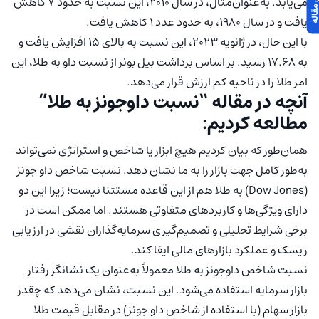
می‌یابد. به‌عنوان‌مثال، در سال 2010، این نسبت به حدود 7 کاهش
یافت و در سال 1980، به حدود عدد 1 کاهش یافت.
با این حال، در ژانویه 2023، این نسبت به بالای 15 افزایش یافت و
به 17.68 رسید. بر اساس برداشت بیل بونر از نسبت داو به طلا، این
امر طلا را در ناحیه کم ارزش قرار می‌دهد.
آنچه در مقاله “نسبت داوجونز به طلا”
مطالعه کردیم:
همان‌طور که بیان کردیم هیچ ابزار یا شاخص و استراتژی نمی‌تواند
به‌طور کامل جهت بازار را به ما نشان دهد. نسبت شاخص داو جونز
(Dow Jones) به طلا هم از این قاعده مستثنا نیست؛ زیرا این دو
دارای ویژگی‌ها و کاربردهای متفاوتی هستند. اما ممکن است در
برخی شرایط تحلیلی و تصمیم‌گیری سرمایه‌گذاران نقشی در ارزیابی
ریسک و عملکرد بازارهای مالی ایفا کند.
نسبت شاخص داوجونز به طلا معمولاً به‌عنوان یک نشانگر رفتار
بازار سرمایه استفاده می‌شود. این نسبت، نشان می‌دهد که چقدر
بازار سهام (با استفاده از شاخص داو جونز) در مقابل قیمت طلا