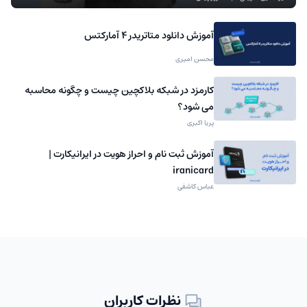
آموزش دانلود متاتریدر 4 آمارکتس
محسن امیری
کارمزد در شبکه بلاکچین چیست و چگونه محاسبه
می شود؟
پریا اکبری
آموزش ثبت نام و احراز هویت در ایرانیکارت |
iranicard
عباس کاشفی
نظرات کاربران