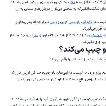
۱۰۰
دلار
بیت کوین خریداری می‌کرد، امروز شاهد
) سرمایه خود بود. بازده‌ای شگفت‌انگیز که به سختی می‌توان در بازارهای سنتی به آن
 نیستند.
کاردانو
،
بایننس
کوین و
ریپل
نیز از جمله رمزارزهایی
قرار می‌گیرند.
شت کوین
‌ها (ShitCoin) به دلیل فقدان
وایت پیپر
و چشم‌انداز
چیپ جای بگیرند.
لو چیپ می‌کند؟
پ شدن یک ارز دیجیتال را رقم می‌زنند:
مارکت کپ، نشان‌ دهنده وسعت معاملات یک ارز دیجیتال است. برای ورود به لیست دارایی‌های بلو چیپ، حداقل ارزش بازار 5
میلیارد دلاری ضروری است. بیت کوین، پادشاه بی‌رقیب این عرصه، با ارزشی بالغ بر 500 میلیارد دلار، به خوبی در این معیار
ت عبور کرده و در گذر زمان، تاب‌آوری خود را به اثبات رسانده‌اند.
رخشان و تجربیات ارزشمندی در کارنامه خود داشته باشند. بیت کوین،